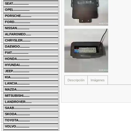
SEAT..................
OPEL..................
PORSCHE............
FORD..................
NISSAN..............
ALFAROMEO......
CHRYSLER.........
DAEWOO...........
FIAT...................
HONDA..............
HYUNDAI...........
JEEP...................
KIA.....................
Descripción
Imágenes
LANCIA..............
MAZDA...............
MITSUBISHI.......
LANDROVER.......
SAAB..................
SKODA...............
TOYOTA.............
VOLVO...............