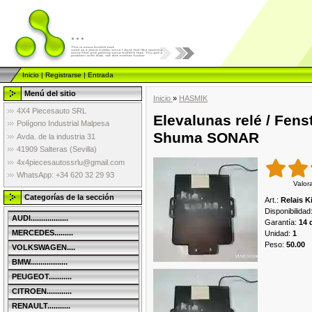
...
Inicio
|
Registrarse
|
Entrada
Menú del sitio
Inicio
»
HASMIK
4X4 Piecesauto SRL
Elevalunas relé / Fens
Polígono Industrial Malpesa
Shuma SONAR
Avda. de la industria 31
41909 Salteras (Sevilla)
4x4piecesautossrlu@gmail.com
WhatsApp: +34 620 32 29 93
Valor
Categorías de la sección
Art.
:
Relais 
Disponibilidad
AUDI..................
Garantía
:
14 
MERCEDES.........
Unidad
:
1
Peso
:
50.00
VOLKSWAGEN....
BMW..................
PEUGEOT...........
CITROEN............
RENAULT...........