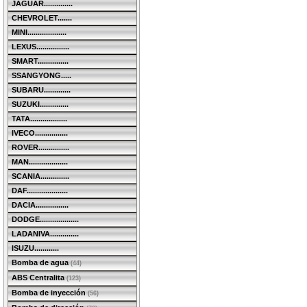
JAGUAR..............
CHEVROLET.......
MINI...................
LEXUS................
SMART...............
SSANGYONG.....
SUBARU.............
SUZUKI..............
TATA..................
IVECO................
ROVER...............
MAN...................
SCANIA..............
DAF....................
DACIA................
DODGE...................
LADANIVA..............
ISUZU............
Bomba de agua
(44)
ABS Centralita
(123)
Bomba de inyección
(56)