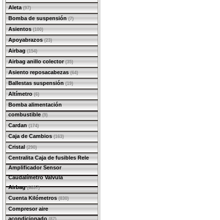
Aleta
(97)
Bomba de suspensión
(7)
Asientos
(100)
Apoyabrazos
(23)
Airbag
(154)
Airbag anillo colector
(35)
Asiento reposacabezas
(64)
Ballestas suspensión
(19)
Altímetro
(6)
Bomba alimentación
combustible
(9)
Cardan
(174)
Caja de Cambios
(163)
Cristal
(290)
Centralita Caja de fusibles Rele
Amplificador Sensor
Caudalímetro Valvula
Airbag
(6897)
Cuenta Kilómetros
(830)
Compresor aire
acondicionado
(87)