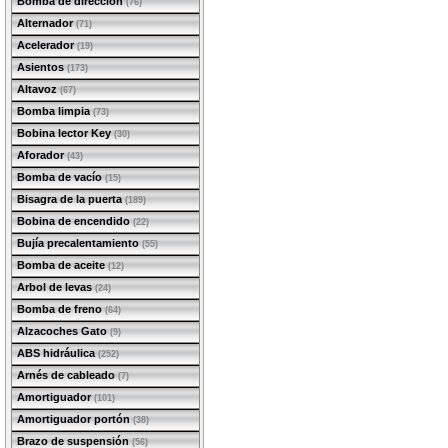
Bomba de dirección
(76)
Alternador
(71)
Acelerador
(19)
Asientos
(173)
Altavoz
(67)
Bomba limpia
(73)
Bobina lector Key
(30)
Aforador
(43)
Bomba de vacío
(15)
Bisagra de la puerta
(189)
Bobina de encendido
(22)
Bujía precalentamiento
(55)
Bomba de aceite
(12)
Arbol de levas
(24)
Bomba de freno
(64)
Alzacoches Gato
(9)
ABS hidráulica
(252)
Arnés de cableado
(7)
Amortiguador
(101)
Amortiguador portón
(38)
Brazo de suspensión
(56)