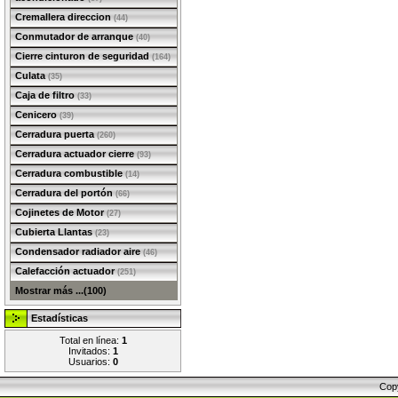
Cremallera direccion
(44)
Conmutador de arranque
(40)
Cierre cinturon de seguridad
(164)
Culata
(35)
Caja de filtro
(33)
Cenicero
(39)
Cerradura puerta
(260)
Cerradura actuador cierre
(93)
Cerradura combustible
(14)
Cerradura del portón
(66)
Cojinetes de Motor
(27)
Cubierta Llantas
(23)
Condensador radiador aire
(46)
Calefacción actuador
(251)
Mostrar más ...(100)
Estadísticas
Total en línea:
1
Invitados:
1
Usuarios:
0
Cop