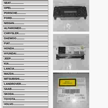
SEAT..................
OPEL..................
PORSCHE............
FORD..................
NISSAN..............
ALFAROMEO......
CHRYSLER.........
DAEWOO...........
FIAT...................
HONDA..............
HYUNDAI...........
JEEP...................
KIA.....................
LANCIA..............
MAZDA...............
MITSUBISHI.......
LANDROVER.......
SAAB..................
SKODA...............
TOYOTA.............
VOLVO...............