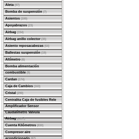
Aleta
(97)
Bomba de suspensión
(7)
Asientos
(100)
Apoyabrazos
(23)
Airbag
(154)
Airbag anillo colector
(35)
Asiento reposacabezas
(64)
Ballestas suspensión
(19)
Altímetro
(6)
Bomba alimentación
combustible
(9)
Cardan
(174)
Caja de Cambios
(163)
Cristal
(290)
Centralita Caja de fusibles Rele
Amplificador Sensor
Caudalímetro Valvula
Airbag
(6897)
Cuenta Kilómetros
(830)
Compresor aire
acondicionado
(87)