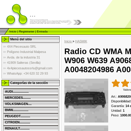
...
Inicio
|
Registrarse
|
Entrada
Menú del sitio
Inicio
»
HASMIK
4X4 Piecesauto SRL
Radio CD WMA MP
Polígono Industrial Malpesa
Avda. de la industria 31
W906 W639 A9068
41909 Salteras (Sevilla)
A0048204986 A00
4x4piecesautossrlu@gmail.com
WhatsApp: +34 620 32 29 93
Categorías de la sección
Valor
AUDI..................
Art.
:
A906820
MERCEDES.........
Disponibilidad
VOLKSWAGEN....
Garantía
:
14 
BMW..................
Unidad
:
1
Peso
:
1000.0
PEUGEOT...........
CITROEN............
RENAULT...........