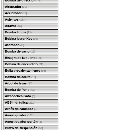
Bomba de dirección
(76)
Alternador
(71)
Acelerador
(19)
Asientos
(173)
Altavoz
(67)
Bomba limpia
(73)
Bobina lector Key
(30)
Aforador
(43)
Bomba de vacío
(15)
Bisagra de la puerta
(189)
Bobina de encendido
(22)
Bujía precalentamiento
(55)
Bomba de aceite
(12)
Arbol de levas
(24)
Bomba de freno
(64)
Alzacoches Gato
(9)
ABS hidráulica
(252)
Arnés de cableado
(7)
Amortiguador
(101)
Amortiguador portón
(38)
Brazo de suspensión
(56)