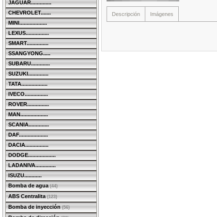
JAGUAR..............
CHEVROLET.......
Descripción
Imágenes
MINI...................
LEXUS................
SMART...............
SSANGYONG.....
SUBARU.............
SUZUKI..............
TATA..................
IVECO................
ROVER...............
MAN...................
SCANIA..............
DAF....................
DACIA................
DODGE...................
LADANIVA..............
ISUZU............
Bomba de agua
(44)
ABS Centralita
(123)
Bomba de inyección
(56)