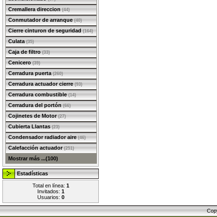
Cremallera direccion
(44)
Conmutador de arranque
(40)
Cierre cinturon de seguridad
(164)
Culata
(35)
Caja de filtro
(33)
Cenicero
(39)
Cerradura puerta
(260)
Cerradura actuador cierre
(93)
Cerradura combustible
(14)
Cerradura del portón
(66)
Cojinetes de Motor
(27)
Cubierta Llantas
(23)
Condensador radiador aire
(46)
Calefacción actuador
(251)
Mostrar más ...(100)
Estadísticas
Total en línea:
1
Invitados:
1
Usuarios:
0
Cop