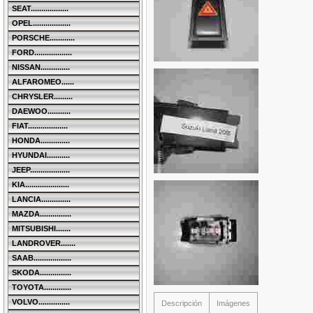
SEAT..................
OPEL..................
PORSCHE............
FORD..................
NISSAN..............
ALFAROMEO......
CHRYSLER.........
DAEWOO...........
FIAT...................
HONDA..............
HYUNDAI...........
JEEP...................
KIA.....................
LANCIA..............
MAZDA...............
MITSUBISHI.......
LANDROVER.......
SAAB..................
SKODA...............
TOYOTA.............
VOLVO...............
Descripción
Imágenes