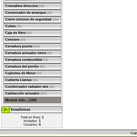
Cremallera direccion
(44)
Conmutador de arranque
(40)
Cierre cinturon de seguridad
(164)
Culata
(35)
Caja de filtro
(33)
Cenicero
(39)
Cerradura puerta
(260)
Cerradura actuador cierre
(93)
Cerradura combustible
(14)
Cerradura del portón
(66)
Cojinetes de Motor
(27)
Cubierta Llantas
(23)
Condensador radiador aire
(46)
Calefacción actuador
(251)
Mostrar más ...(100)
Estadísticas
Total en línea:
1
Invitados:
1
Usuarios:
0
Cop