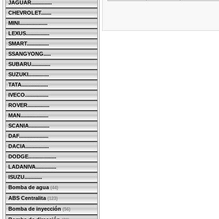
JAGUAR..............
CHEVROLET.......
MINI...................
LEXUS................
SMART...............
SSANGYONG.....
SUBARU.............
SUZUKI..............
TATA..................
IVECO................
ROVER...............
MAN...................
SCANIA..............
DAF....................
DACIA................
DODGE...................
LADANIVA..............
ISUZU............
Bomba de agua
(44)
ABS Centralita
(123)
Bomba de inyección
(56)