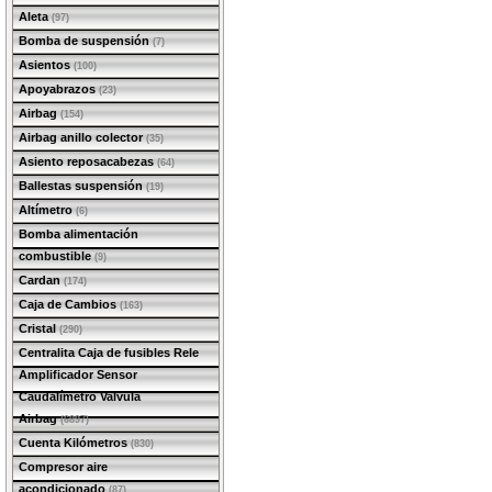
Aleta
(97)
Bomba de suspensión
(7)
Asientos
(100)
Apoyabrazos
(23)
Airbag
(154)
Airbag anillo colector
(35)
Asiento reposacabezas
(64)
Ballestas suspensión
(19)
Altímetro
(6)
Bomba alimentación
combustible
(9)
Cardan
(174)
Caja de Cambios
(163)
Cristal
(290)
Centralita Caja de fusibles Rele
Amplificador Sensor
Caudalímetro Valvula
Airbag
(6897)
Cuenta Kilómetros
(830)
Compresor aire
acondicionado
(87)