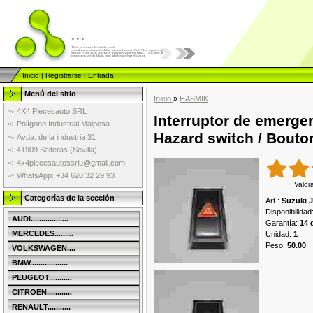
...
Inicio
|
Registrarse
|
Entrada
Menú del sitio
Inicio
»
HASMIK
4X4 Piecesauto SRL
Interruptor de emergen
Polígono Industrial Malpesa
Hazard switch / Bouto
Avda. de la industria 31
41909 Salteras (Sevilla)
4x4piecesautossrlu@gmail.com
WhatsApp: +34 620 32 29 93
Valor
Categorías de la sección
Art.
:
Suzuki J
Disponibilidad
AUDI..................
Garantía
:
14 
MERCEDES.........
Unidad
:
1
Peso
:
50.00
VOLKSWAGEN....
BMW..................
PEUGEOT...........
CITROEN............
RENAULT...........