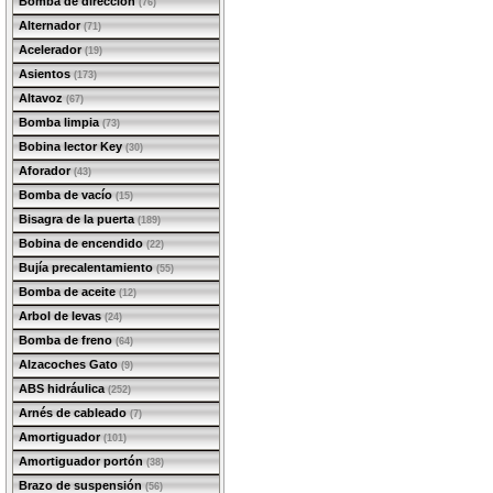
Bomba de dirección
(76)
Alternador
(71)
Acelerador
(19)
Asientos
(173)
Altavoz
(67)
Bomba limpia
(73)
Bobina lector Key
(30)
Aforador
(43)
Bomba de vacío
(15)
Bisagra de la puerta
(189)
Bobina de encendido
(22)
Bujía precalentamiento
(55)
Bomba de aceite
(12)
Arbol de levas
(24)
Bomba de freno
(64)
Alzacoches Gato
(9)
ABS hidráulica
(252)
Arnés de cableado
(7)
Amortiguador
(101)
Amortiguador portón
(38)
Brazo de suspensión
(56)