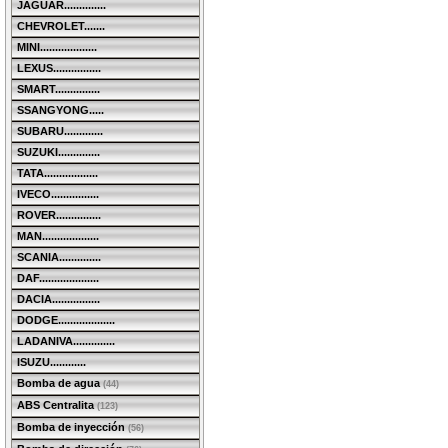
JAGUAR..............
CHEVROLET.......
MINI...................
LEXUS................
SMART...............
SSANGYONG.....
SUBARU.............
SUZUKI..............
TATA..................
IVECO................
ROVER...............
MAN...................
SCANIA..............
DAF....................
DACIA................
DODGE...................
LADANIVA..............
ISUZU............
Bomba de agua
(44)
ABS Centralita
(123)
Bomba de inyección
(56)