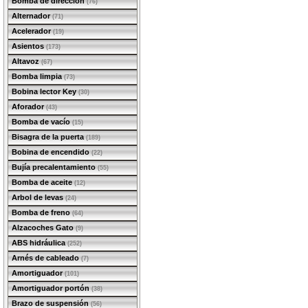
Bomba de dirección
(76)
Alternador
(71)
Acelerador
(19)
Asientos
(173)
Altavoz
(67)
Bomba limpia
(73)
Bobina lector Key
(30)
Aforador
(43)
Bomba de vacío
(15)
Bisagra de la puerta
(189)
Bobina de encendido
(22)
Bujía precalentamiento
(55)
Bomba de aceite
(12)
Arbol de levas
(24)
Bomba de freno
(64)
Alzacoches Gato
(9)
ABS hidráulica
(252)
Arnés de cableado
(7)
Amortiguador
(101)
Amortiguador portón
(38)
Brazo de suspensión
(56)