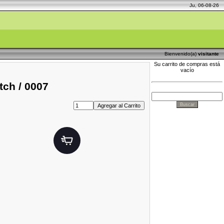
Ju, 06-08-26
Bienvenido(a)
visitante
Su carrito de compras está
vacío
tch / 0007