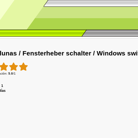
unas / Fensterheber schalter / Windows swi
ación
:
5.0
/
1
:
1
días