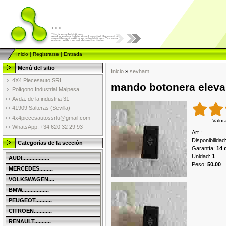
...
Inicio
|
Registrarse
|
Entrada
Menú del sitio
Inicio
»
sevham
4X4 Piecesauto SRL
mando botonera eleval
Polígono Industrial Malpesa
Avda. de la industria 31
41909 Salteras (Sevilla)
4x4piecesautossrlu@gmail.com
Valor
WhatsApp: +34 620 32 29 93
Art.
:
Disponibilidad
Categorías de la sección
Garantía
:
14 
Unidad
:
1
AUDI..................
Peso
:
50.00
MERCEDES.........
VOLKSWAGEN....
BMW..................
PEUGEOT...........
CITROEN............
RENAULT...........