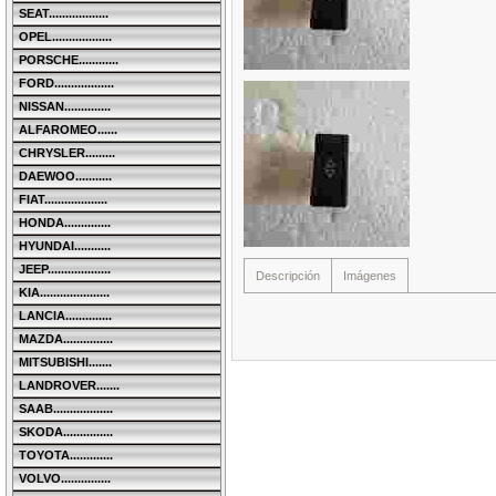
SEAT..................
OPEL..................
PORSCHE............
FORD..................
NISSAN..............
ALFAROMEO......
CHRYSLER.........
DAEWOO...........
FIAT...................
HONDA..............
HYUNDAI...........
JEEP...................
Descripción
Imágenes
KIA.....................
LANCIA..............
MAZDA...............
MITSUBISHI.......
LANDROVER.......
SAAB..................
SKODA...............
TOYOTA.............
VOLVO...............