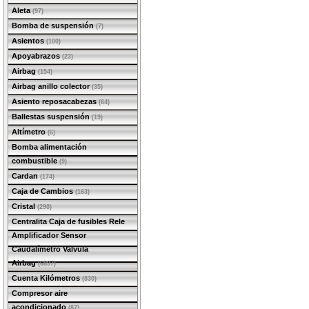
Aleta
(97)
Bomba de suspensión
(7)
Asientos
(100)
Apoyabrazos
(23)
Airbag
(154)
Airbag anillo colector
(35)
Asiento reposacabezas
(64)
Ballestas suspensión
(19)
Altímetro
(6)
Bomba alimentación
combustible
(9)
Cardan
(174)
Caja de Cambios
(163)
Cristal
(290)
Centralita Caja de fusibles Rele
Amplificador Sensor
Caudalímetro Valvula
Airbag
(6897)
Cuenta Kilómetros
(830)
Compresor aire
acondicionado
(87)