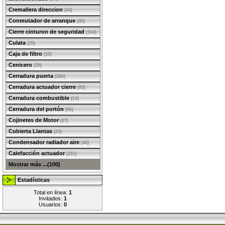
Cremallera direccion
(44)
Conmutador de arranque
(40)
Cierre cinturon de seguridad
(164)
Culata
(35)
Caja de filtro
(33)
Cenicero
(39)
Cerradura puerta
(260)
Cerradura actuador cierre
(93)
Cerradura combustible
(14)
Cerradura del portón
(66)
Cojinetes de Motor
(27)
Cubierta Llantas
(23)
Condensador radiador aire
(46)
Calefacción actuador
(251)
Mostrar más ...(100)
Estadísticas
Total en línea:
1
Invitados:
1
Usuarios:
0