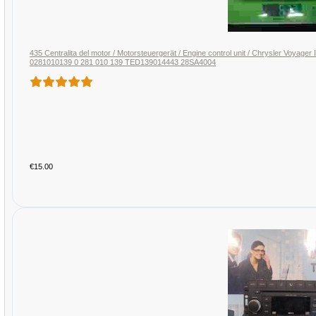
435 Centralita del motor / Motorsteuergerät / Engine control unit / Chrysler Voy
0281010139 0 281 010 139 TED139014443 28SA4004
€15.00