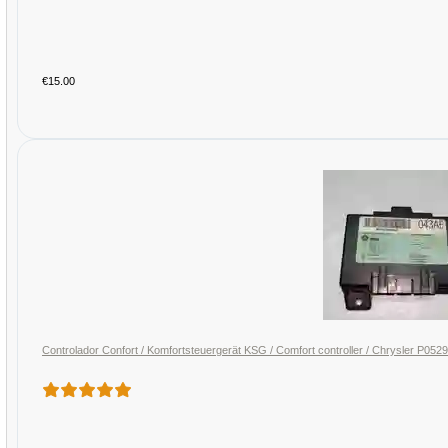
€15.00
Controlador Confort / Komfortsteuergerät KSG / Comfort controller / Chrysler P0