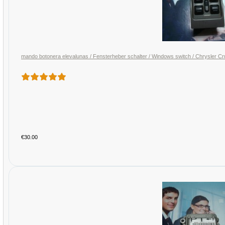
mando botonera elevalunas / Fensterheber schalter / Windows switch / Chrysle
€30.00