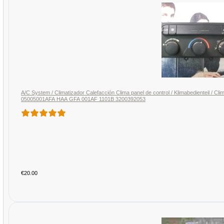
A/C System / Climatizador Calefacción Clima panel de control / Klimabedienteil / C
05005001AFA HAA GFA 001AF 1101B 3200392053
€20.00