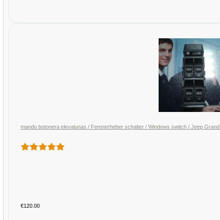
mando botonera elevalunas / Fensterheber schalter / Windows switch / Jeep G
€120.00