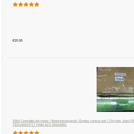
€20.00
3364 Centralita del motor / Motorsteuergerät / Engine control unit / Chrysler 
TED146923717 HNM AC0 28SA3891