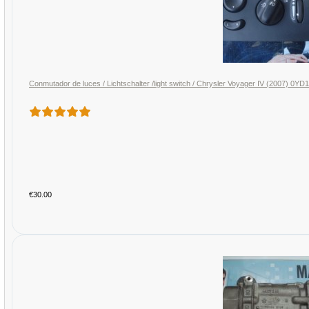
Conmutador de luces / Lichtschalter /light switch / Chrysler Voyager IV (2007) 0
€30.00