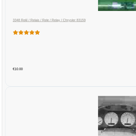
3348 Relé / Relais / Rele / Relay / Chrysler 83159
€10.00