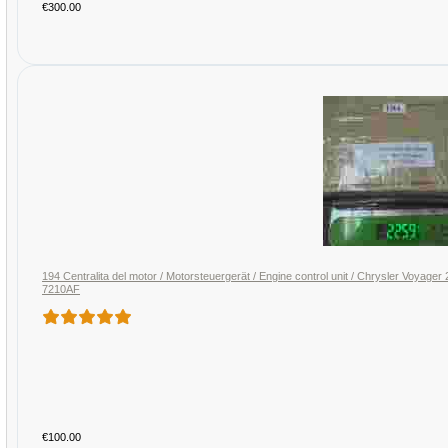
€300.00
194 Centralita del motor / Motorsteuergerät / Engine control unit / Chrysler V
7210AF
€100.00