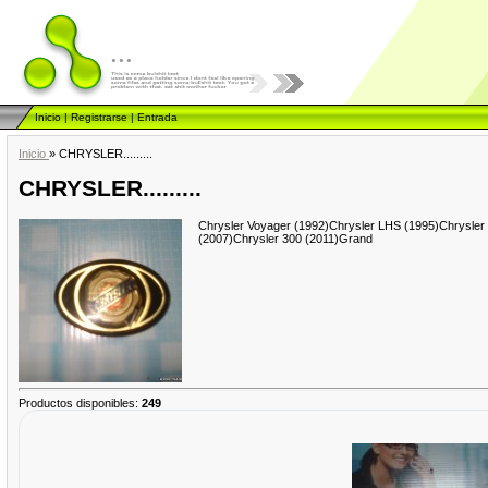
...
Inicio
|
Registrarse
|
Entrada
Inicio
»
CHRYSLER.........
CHRYSLER.........
Chrysler Voyager (1992)Chrysler LHS (1995)Chrysler
(2007)Chrysler 300 (2011)Grand
Productos disponibles
:
249