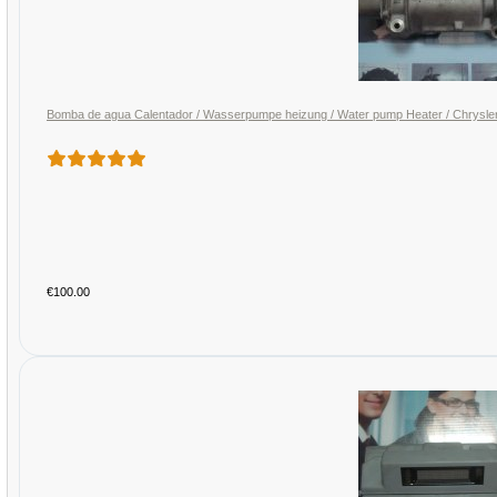
Bomba de agua Calentador / Wasserpumpe heizung / Water pump Heater / Chrysl
€100.00