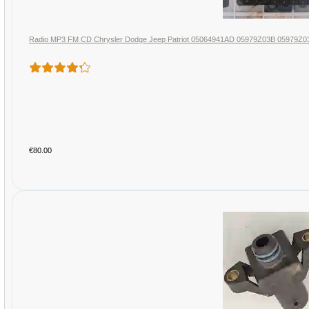
Radio MP3 FM CD Chrysler Dodge Jeep Patriot 05064941AD 05979Z03B 05979Z0
€80.00