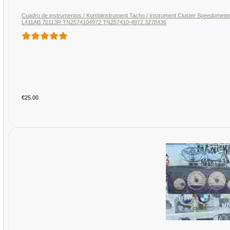
Cuadro de instrumentos / Kombiinstrument Tacho / Instrument Cluster Speedom
L411AB 70113R TN2574104972 TN257410-4972 3278436
€25.00