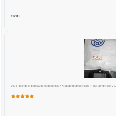
€12.00
1675 Relé de la bomba de combustible / Kraftstoffpumpe relais / Fuel pump relay 