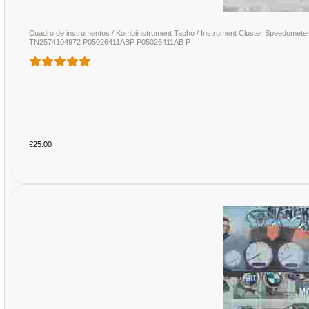
Cuadro de instrumentos / Kombiinstrument Tacho / Instrument Cluster Speedome
TN2574104972 P05026411ABP P05026411AB P
€25.00