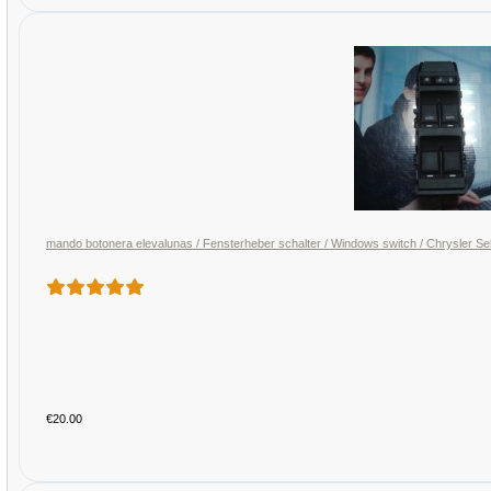
mando botonera elevalunas / Fensterheber schalter / Windows switch / Chrysler
€20.00