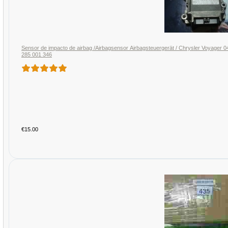
Sensor de impacto de airbag /Airbagsensor Airbagsteuergerät / Chrysler Voy
285 001 346
€15.00