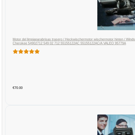
Motor del limpiaparabrisas trasero / Heckwischermotor wischermotor hinten / Win
Cherokee 54902712 549 02 712 55155122AC 55155122AC/A VALEO 95779A
€70.00