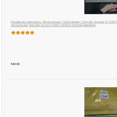
Pantalla del salpicadero / Bordcomputer / Dash display / Chrysler Voyager IV (
05016281AM 75813AK 612413 376977 603529 2301899 88908050
€40.00