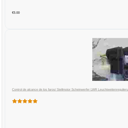
€5.00
Control de alcance de los faros/ Stellmotor Scheinwerfer LWR Leuchtweitenregulierun