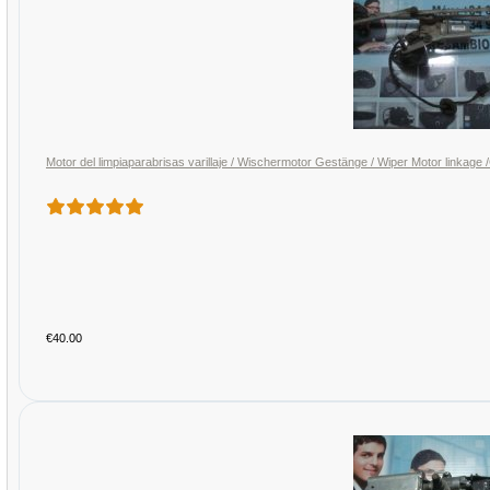
Motor del limpiaparabrisas varillaje / Wischermotor Gestänge / Wiper Motor link
€40.00