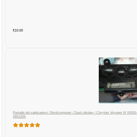
€10.00
Pantalla del salpicadero / Bordcomputer / Dash display / Chrysler Voyager III
4953305