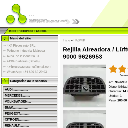
...
Inicio
|
Registrarse
|
Entrada
Menú del sitio
Inicio
»
HASMIK
4X4 Piecesauto SRL
Rejilla Aireadora / Lüf
Polígono Industrial Malpesa
9000 9626953
Avda. de la industria 31
41909 Salteras (Sevilla)
4x4piecesautossrlu@gmail.com
WhatsApp: +34 620 32 29 93
Valor
Categorías de la sección
Art.
:
9626953
Disponibilidad
AUDI..................
Garantía
:
14 
MERCEDES.........
Unidad
:
1
Peso
:
200.00
VOLKSWAGEN....
BMW..................
PEUGEOT...........
CITROEN............
RENAULT...........