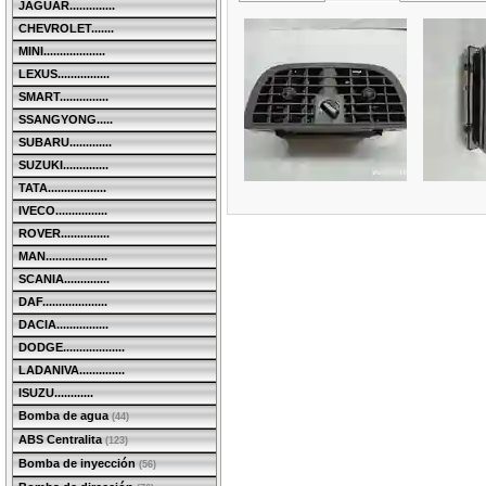
JAGUAR..............
CHEVROLET.......
MINI...................
LEXUS................
SMART...............
SSANGYONG.....
SUBARU.............
SUZUKI..............
TATA..................
IVECO................
ROVER...............
MAN...................
SCANIA..............
DAF....................
DACIA................
DODGE...................
LADANIVA..............
ISUZU............
Bomba de agua
(44)
ABS Centralita
(123)
Bomba de inyección
(56)