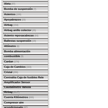
Aleta
(97)
Bomba de suspensión
(7)
Asientos
(100)
Apoyabrazos
(23)
Airbag
(154)
Airbag anillo colector
(35)
Asiento reposacabezas
(64)
Ballestas suspensión
(19)
Altímetro
(6)
Bomba alimentación
combustible
(9)
Cardan
(174)
Caja de Cambios
(163)
Cristal
(290)
Centralita Caja de fusibles Rele
Amplificador Sensor
Caudalímetro Valvula
Airbag
(6897)
Cuenta Kilómetros
(830)
Compresor aire
acondicionado
(87)