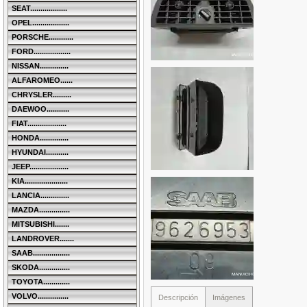
SEAT..................
OPEL..................
PORSCHE............
FORD..................
NISSAN..............
ALFAROMEO......
CHRYSLER.........
DAEWOO...........
FIAT...................
HONDA..............
HYUNDAI...........
JEEP...................
KIA.....................
LANCIA..............
MAZDA...............
MITSUBISHI.......
LANDROVER.......
SAAB..................
SKODA...............
TOYOTA.............
VOLVO...............
Descripción
Imágenes