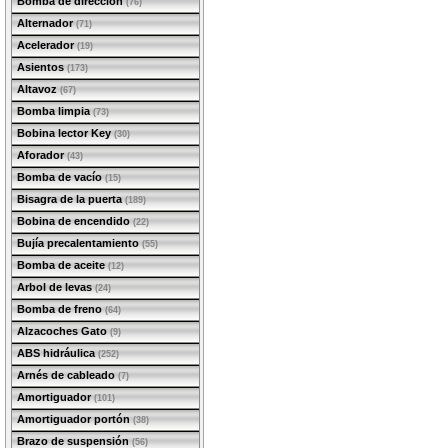
Bomba de dirección
(76)
Alternador
(71)
Acelerador
(19)
Asientos
(173)
Altavoz
(67)
Bomba limpia
(73)
Bobina lector Key
(30)
Aforador
(43)
Bomba de vacío
(15)
Bisagra de la puerta
(189)
Bobina de encendido
(22)
Bujía precalentamiento
(55)
Bomba de aceite
(12)
Arbol de levas
(24)
Bomba de freno
(64)
Alzacoches Gato
(9)
ABS hidráulica
(252)
Arnés de cableado
(7)
Amortiguador
(101)
Amortiguador portón
(38)
Brazo de suspensión
(56)