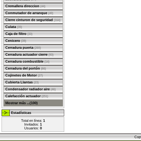
Cremallera direccion
(44)
Conmutador de arranque
(40)
Cierre cinturon de seguridad
(164)
Culata
(35)
Caja de filtro
(33)
Cenicero
(39)
Cerradura puerta
(260)
Cerradura actuador cierre
(93)
Cerradura combustible
(14)
Cerradura del portón
(66)
Cojinetes de Motor
(27)
Cubierta Llantas
(23)
Condensador radiador aire
(46)
Calefacción actuador
(251)
Mostrar más ...(100)
Estadísticas
Total en línea:
1
Invitados:
1
Usuarios:
0
Cop