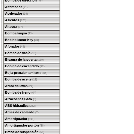
Bomba de dirección
(76)
Alternador
(71)
Acelerador
(19)
Asientos
(173)
Altavoz
(67)
Bomba limpia
(73)
Bobina lector Key
(30)
Aforador
(43)
Bomba de vacío
(15)
Bisagra de la puerta
(189)
Bobina de encendido
(22)
Bujía precalentamiento
(55)
Bomba de aceite
(12)
Arbol de levas
(24)
Bomba de freno
(64)
Alzacoches Gato
(9)
ABS hidráulica
(252)
Arnés de cableado
(7)
Amortiguador
(101)
Amortiguador portón
(38)
Brazo de suspensión
(56)