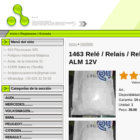
...
Inicio
|
Registrarse
|
Entrada
Menú del sitio
Inicio
»
HASMIK
4X4 Piecesauto SRL
1463 Relé / Relais / R
Polígono Industrial Malpesa
ALM 12V
Avda. de la industria 31
41909 Salteras (Sevilla)
4x4piecesautossrlu@gmail.com
WhatsApp: +34 620 32 29 93
Valor
Categorías de la sección
Art.
:
Disponibilidad
AUDI..................
Garantía
:
14 
MERCEDES.........
Unidad
:
1
Peso
:
39.00
VOLKSWAGEN....
BMW..................
PEUGEOT...........
CITROEN............
RENAULT...........