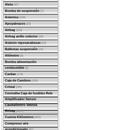
Aleta
(97)
Bomba de suspensión
(7)
Asientos
(100)
Apoyabrazos
(23)
Airbag
(154)
Airbag anillo colector
(35)
Asiento reposacabezas
(64)
Ballestas suspensión
(19)
Altímetro
(6)
Bomba alimentación
combustible
(9)
Cardan
(174)
Caja de Cambios
(163)
Cristal
(290)
Centralita Caja de fusibles Rele
Amplificador Sensor
Caudalímetro Valvula
Airbag
(6897)
Cuenta Kilómetros
(830)
Compresor aire
acondicionado
(87)