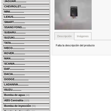
JAGUAR..............
CHEVROLET.......
MINI...................
LEXUS................
SMART...............
SSANGYONG.....
SUBARU.............
Descripción
Imágenes
SUZUKI..............
TATA..................
Falta la descripción del producto
IVECO................
ROVER...............
MAN...................
SCANIA..............
DAF....................
DACIA................
DODGE...................
LADANIVA..............
ISUZU............
Bomba de agua
(44)
ABS Centralita
(123)
Bomba de inyección
(56)