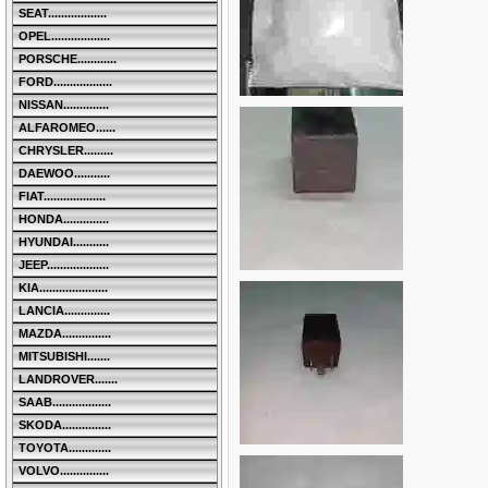
SEAT..................
OPEL..................
PORSCHE............
FORD..................
NISSAN..............
ALFAROMEO......
CHRYSLER.........
DAEWOO...........
FIAT...................
HONDA..............
HYUNDAI...........
JEEP...................
KIA.....................
LANCIA..............
MAZDA...............
MITSUBISHI.......
LANDROVER.......
SAAB..................
SKODA...............
TOYOTA.............
VOLVO...............