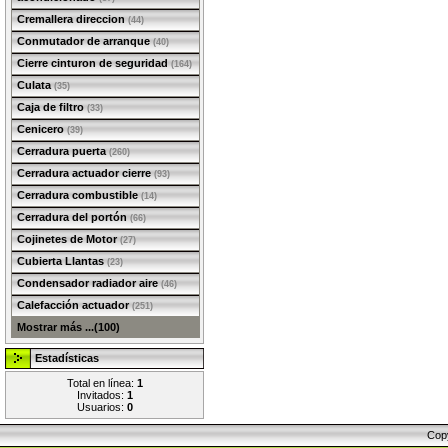
Cremallera direccion
(44)
Conmutador de arranque
(40)
Cierre cinturon de seguridad
(164)
Culata
(35)
Caja de filtro
(33)
Cenicero
(39)
Cerradura puerta
(260)
Cerradura actuador cierre
(93)
Cerradura combustible
(14)
Cerradura del portón
(66)
Cojinetes de Motor
(27)
Cubierta Llantas
(23)
Condensador radiador aire
(46)
Calefacción actuador
(251)
Mostrar más ...(100)
Estadísticas
Total en línea:
1
Invitados:
1
Usuarios:
0
Cop