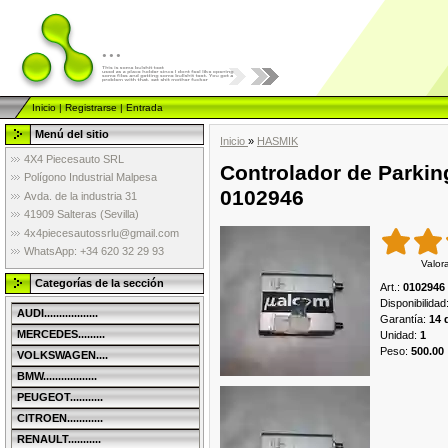
...
Inicio
|
Registrarse
|
Entrada
Menú del sitio
Inicio
»
HASMIK
4X4 Piecesauto SRL
Controlador de Parking
Polígono Industrial Malpesa
0102946
Avda. de la industria 31
41909 Salteras (Sevilla)
4x4piecesautossrlu@gmail.com
WhatsApp: +34 620 32 29 93
Valor
Categorías de la sección
Art.
:
0102946
Disponibilidad
AUDI..................
Garantía
:
14 
MERCEDES.........
Unidad
:
1
Peso
:
500.00
VOLKSWAGEN....
BMW..................
PEUGEOT...........
CITROEN............
RENAULT...........