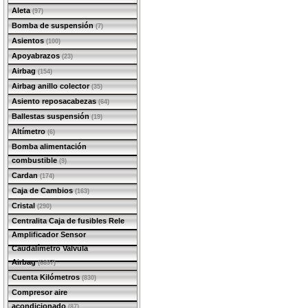
Aleta
(97)
Bomba de suspensión
(7)
Asientos
(100)
Apoyabrazos
(23)
Airbag
(154)
Airbag anillo colector
(35)
Asiento reposacabezas
(64)
Ballestas suspensión
(19)
Altímetro
(6)
Bomba alimentación
combustible
(9)
Cardan
(174)
Caja de Cambios
(163)
Cristal
(290)
Centralita Caja de fusibles Rele
Amplificador Sensor
Caudalímetro Valvula
Airbag
(6897)
Cuenta Kilómetros
(830)
Compresor aire
acondicionado
(87)