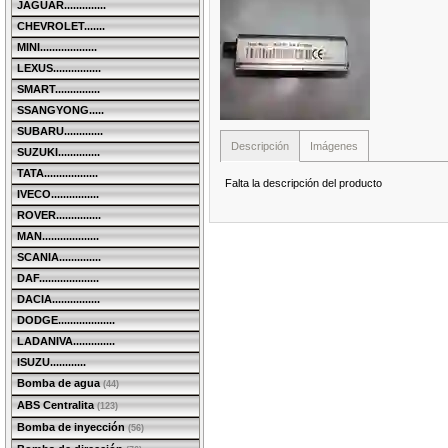
JAGUAR..............
CHEVROLET.......
MINI...................
LEXUS................
SMART...............
SSANGYONG.....
SUBARU.............
Descripción
Imágenes
SUZUKI..............
TATA..................
Falta la descripción del producto
IVECO................
ROVER...............
MAN...................
SCANIA..............
DAF....................
DACIA................
DODGE...................
LADANIVA..............
ISUZU............
Bomba de agua
(44)
ABS Centralita
(123)
Bomba de inyección
(56)