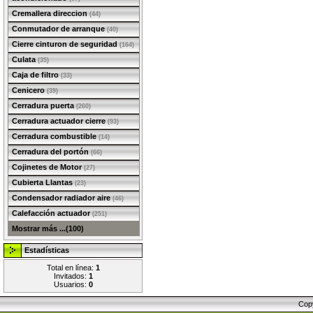
Cremallera direccion
(44)
Conmutador de arranque
(40)
Cierre cinturon de seguridad
(164)
Culata
(35)
Caja de filtro
(33)
Cenicero
(39)
Cerradura puerta
(260)
Cerradura actuador cierre
(93)
Cerradura combustible
(14)
Cerradura del portón
(66)
Cojinetes de Motor
(27)
Cubierta Llantas
(23)
Condensador radiador aire
(46)
Calefacción actuador
(251)
Mostrar más ...(100)
Estadísticas
Total en línea:
1
Invitados:
1
Usuarios:
0
Cop