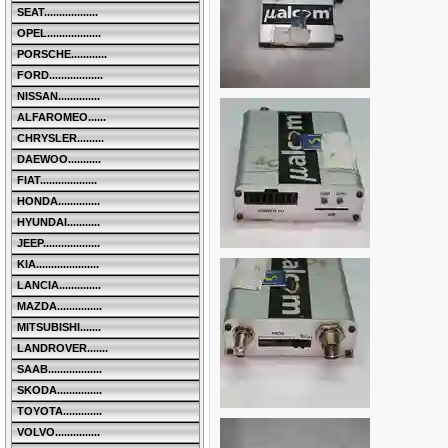
SEAT..................
OPEL..................
PORSCHE............
FORD..................
NISSAN..............
ALFAROMEO......
CHRYSLER.........
DAEWOO...........
FIAT...................
HONDA..............
HYUNDAI...........
JEEP...................
KIA.....................
LANCIA..............
MAZDA...............
MITSUBISHI.......
LANDROVER.......
SAAB..................
SKODA...............
TOYOTA.............
VOLVO...............