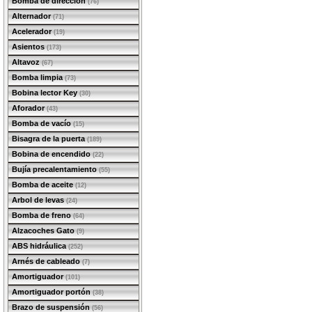
Bomba de dirección
(76)
Alternador
(71)
Acelerador
(19)
Asientos
(173)
Altavoz
(67)
Bomba limpia
(73)
Bobina lector Key
(30)
Aforador
(43)
Bomba de vacío
(15)
Bisagra de la puerta
(189)
Bobina de encendido
(22)
Bujía precalentamiento
(55)
Bomba de aceite
(12)
Arbol de levas
(24)
Bomba de freno
(64)
Alzacoches Gato
(9)
ABS hidráulica
(252)
Arnés de cableado
(7)
Amortiguador
(101)
Amortiguador portón
(38)
Brazo de suspensión
(56)