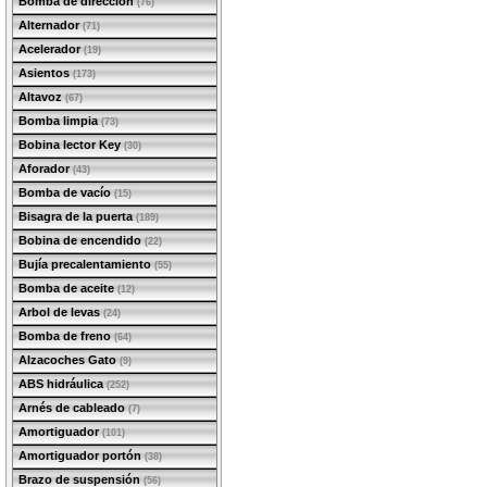
Bomba de dirección
(76)
Alternador
(71)
Acelerador
(19)
Asientos
(173)
Altavoz
(67)
Bomba limpia
(73)
Bobina lector Key
(30)
Aforador
(43)
Bomba de vacío
(15)
Bisagra de la puerta
(189)
Bobina de encendido
(22)
Bujía precalentamiento
(55)
Bomba de aceite
(12)
Arbol de levas
(24)
Bomba de freno
(64)
Alzacoches Gato
(9)
ABS hidráulica
(252)
Arnés de cableado
(7)
Amortiguador
(101)
Amortiguador portón
(38)
Brazo de suspensión
(56)