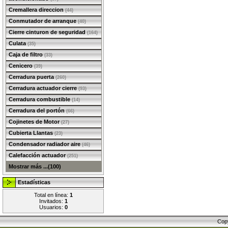
Cremallera direccion
(44)
Conmutador de arranque
(40)
Cierre cinturon de seguridad
(164)
Culata
(35)
Caja de filtro
(33)
Cenicero
(39)
Cerradura puerta
(260)
Cerradura actuador cierre
(93)
Cerradura combustible
(14)
Cerradura del portón
(66)
Cojinetes de Motor
(27)
Cubierta Llantas
(23)
Condensador radiador aire
(46)
Calefacción actuador
(251)
Mostrar más ...(100)
Estadísticas
Total en línea:
1
Invitados:
1
Usuarios:
0
Cop