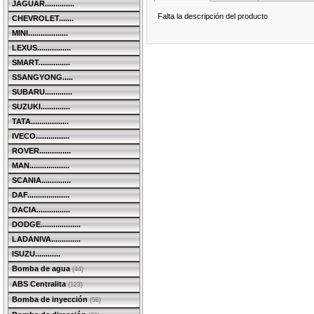
JAGUAR..............
Falta la descripción del producto
CHEVROLET.......
MINI...................
LEXUS................
SMART...............
SSANGYONG.....
SUBARU.............
SUZUKI..............
TATA..................
IVECO................
ROVER...............
MAN...................
SCANIA..............
DAF....................
DACIA................
DODGE...................
LADANIVA..............
ISUZU............
Bomba de agua
(44)
ABS Centralita
(123)
Bomba de inyección
(56)