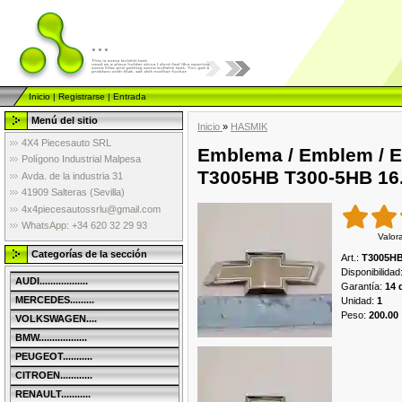
...
Inicio
|
Registrarse
|
Entrada
Menú del sitio
Inicio
»
HASMIK
4X4 Piecesauto SRL
Emblema / Emblem / E
Polígono Industrial Malpesa
T3005HB T300-5HB 16
Avda. de la industria 31
41909 Salteras (Sevilla)
4x4piecesautossrlu@gmail.com
WhatsApp: +34 620 32 29 93
Valor
Categorías de la sección
Art.
:
T3005H
Disponibilidad
AUDI..................
Garantía
:
14 
MERCEDES.........
Unidad
:
1
Peso
:
200.00
VOLKSWAGEN....
BMW..................
PEUGEOT...........
CITROEN............
RENAULT...........