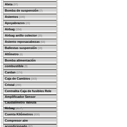
Aleta
(97)
Bomba de suspensión
(7)
Asientos
(100)
Apoyabrazos
(23)
Airbag
(154)
Airbag anillo colector
(35)
Asiento reposacabezas
(64)
Ballestas suspensión
(19)
Altímetro
(6)
Bomba alimentación
combustible
(9)
Cardan
(174)
Caja de Cambios
(163)
Cristal
(290)
Centralita Caja de fusibles Rele
Amplificador Sensor
Caudalímetro Valvula
Airbag
(6897)
Cuenta Kilómetros
(830)
Compresor aire
acondicionado
(87)