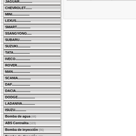
JAGUAR..............
CHEVROLET.......
MINI...................
LEXUS................
SMART...............
SSANGYONG.....
SUBARU.............
SUZUKI..............
TATA..................
IVECO................
ROVER...............
MAN...................
SCANIA..............
DAF....................
DACIA................
DODGE...................
LADANIVA..............
ISUZU............
Bomba de agua
(44)
ABS Centralita
(123)
Bomba de inyección
(56)