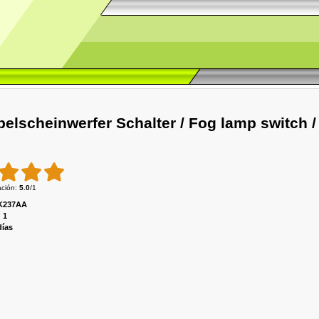
Nebelscheinwerfer Schalter / Fog lamp switc
ación
:
5.0
/
1
K237AA
:
1
días