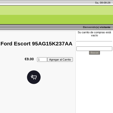
Sa, 08-08-26
Bienvenido(a)
visitante
Su carrito de compras está
vacío
h / Ford Escort 95AG15K237AA
€9.00