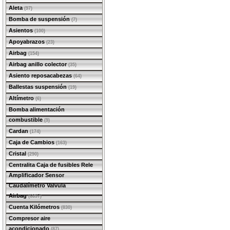
Aleta
(97)
Bomba de suspensión
(7)
Asientos
(100)
Apoyabrazos
(23)
Airbag
(154)
Airbag anillo colector
(35)
Asiento reposacabezas
(64)
Ballestas suspensión
(19)
Altímetro
(6)
Bomba alimentación
combustible
(9)
Cardan
(174)
Caja de Cambios
(163)
Cristal
(290)
Centralita Caja de fusibles Rele
Amplificador Sensor
Caudalímetro Valvula
Airbag
(6897)
Cuenta Kilómetros
(830)
Compresor aire
acondicionado
(87)