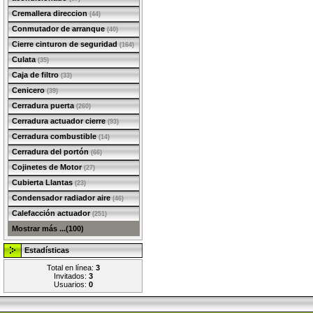
Cremallera direccion
(44)
Conmutador de arranque
(40)
Cierre cinturon de seguridad
(164)
Culata
(35)
Caja de filtro
(33)
Cenicero
(39)
Cerradura puerta
(260)
Cerradura actuador cierre
(93)
Cerradura combustible
(14)
Cerradura del portón
(66)
Cojinetes de Motor
(27)
Cubierta Llantas
(23)
Condensador radiador aire
(46)
Calefacción actuador
(251)
Mostrar más ...(100)
Estadísticas
Total en línea:
3
Invitados:
3
Usuarios:
0