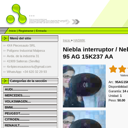
...
Inicio
|
Registrarse
|
Entrada
Menú del sitio
Inicio
»
HASMIK
4X4 Piecesauto SRL
Niebla interruptor / 
Polígono Industrial Malpesa
95 AG 15K237 AA
Avda. de la industria 31
41909 Salteras (Sevilla)
4x4piecesautossrlu@gmail.com
WhatsApp: +34 620 32 29 93
Valor
Categorías de la sección
Art.
:
95AG15
Disponibilidad
AUDI..................
Garantía
:
14 
MERCEDES.........
Unidad
:
1
Peso
:
50.00
VOLKSWAGEN....
BMW..................
PEUGEOT...........
CITROEN............
RENAULT...........