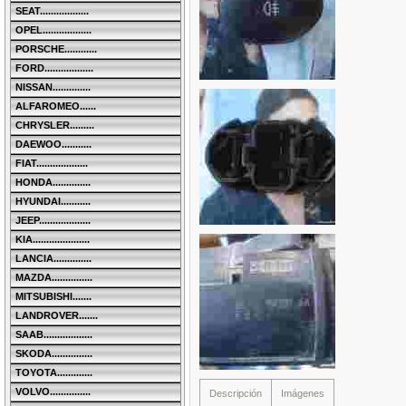
SEAT..................
OPEL..................
PORSCHE............
FORD..................
NISSAN..............
ALFAROMEO......
CHRYSLER.........
DAEWOO...........
FIAT...................
HONDA..............
HYUNDAI...........
JEEP...................
KIA.....................
LANCIA..............
MAZDA...............
MITSUBISHI.......
LANDROVER.......
SAAB..................
SKODA...............
TOYOTA.............
VOLVO...............
Descripción
Imágenes