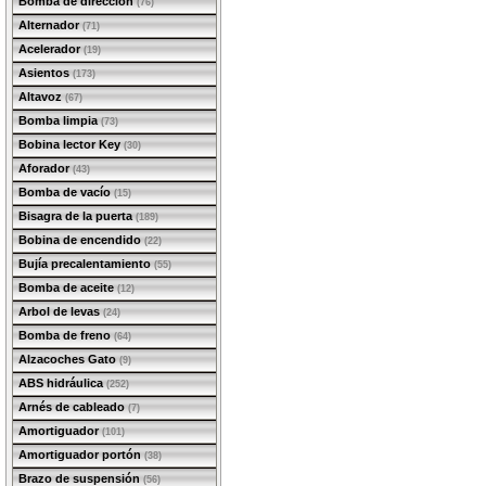
Bomba de dirección
(76)
Alternador
(71)
Acelerador
(19)
Asientos
(173)
Altavoz
(67)
Bomba limpia
(73)
Bobina lector Key
(30)
Aforador
(43)
Bomba de vacío
(15)
Bisagra de la puerta
(189)
Bobina de encendido
(22)
Bujía precalentamiento
(55)
Bomba de aceite
(12)
Arbol de levas
(24)
Bomba de freno
(64)
Alzacoches Gato
(9)
ABS hidráulica
(252)
Arnés de cableado
(7)
Amortiguador
(101)
Amortiguador portón
(38)
Brazo de suspensión
(56)