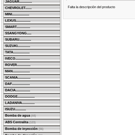
JAGUAR..............
Falta la descripción del producto
CHEVROLET.......
MINI...................
LEXUS................
SMART...............
SSANGYONG.....
SUBARU.............
SUZUKI..............
TATA..................
IVECO................
ROVER...............
MAN...................
SCANIA..............
DAF....................
DACIA................
DODGE...................
LADANIVA..............
ISUZU............
Bomba de agua
(44)
ABS Centralita
(123)
Bomba de inyección
(56)