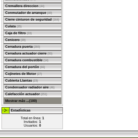
Cremallera direccion
(44)
Conmutador de arranque
(40)
Cierre cinturon de seguridad
(164)
Culata
(35)
Caja de filtro
(33)
Cenicero
(39)
Cerradura puerta
(260)
Cerradura actuador cierre
(93)
Cerradura combustible
(14)
Cerradura del portón
(66)
Cojinetes de Motor
(27)
Cubierta Llantas
(23)
Condensador radiador aire
(46)
Calefacción actuador
(251)
Mostrar más ...(100)
Estadísticas
Total en línea:
1
Invitados:
1
Usuarios:
0