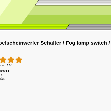
Nebelscheinwerfer Schalter / Fog lamp switc
ación
:
5.0
/
1
K237AA
:
1
días