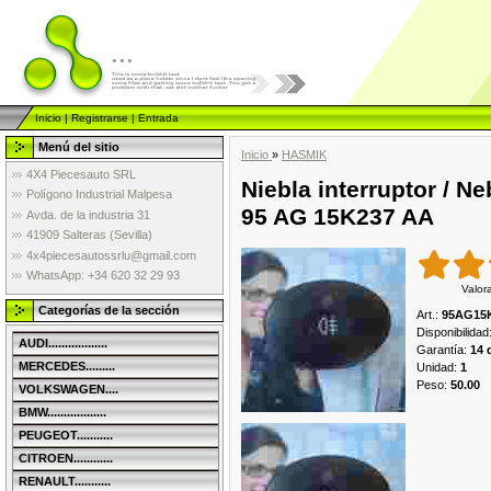
...
Inicio
|
Registrarse
|
Entrada
Menú del sitio
Inicio
»
HASMIK
4X4 Piecesauto SRL
Niebla interruptor / 
Polígono Industrial Malpesa
95 AG 15K237 AA
Avda. de la industria 31
41909 Salteras (Sevilla)
4x4piecesautossrlu@gmail.com
WhatsApp: +34 620 32 29 93
Valor
Categorías de la sección
Art.
:
95AG15
Disponibilidad
AUDI..................
Garantía
:
14 
MERCEDES.........
Unidad
:
1
Peso
:
50.00
VOLKSWAGEN....
BMW..................
PEUGEOT...........
CITROEN............
RENAULT...........