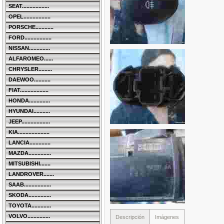
SEAT..................
OPEL..................
PORSCHE............
FORD..................
NISSAN..............
ALFAROMEO......
CHRYSLER.........
DAEWOO...........
FIAT...................
HONDA..............
HYUNDAI...........
JEEP...................
KIA.....................
LANCIA..............
MAZDA...............
MITSUBISHI.......
LANDROVER.......
SAAB..................
SKODA...............
TOYOTA.............
VOLVO...............
Descripción
Imágenes