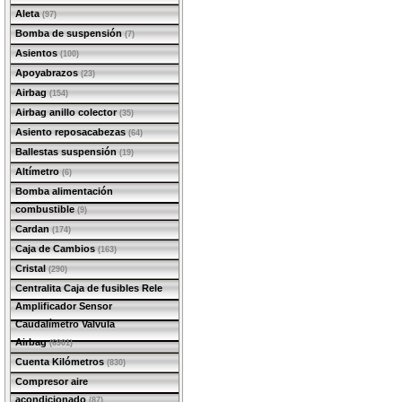
Aleta
(97)
Bomba de suspensión
(7)
Asientos
(100)
Apoyabrazos
(23)
Airbag
(154)
Airbag anillo colector
(35)
Asiento reposacabezas
(64)
Ballestas suspensión
(19)
Altímetro
(6)
Bomba alimentación
combustible
(9)
Cardan
(174)
Caja de Cambios
(163)
Cristal
(290)
Centralita Caja de fusibles Rele
Amplificador Sensor
Caudalímetro Valvula
Airbag
(6901)
Cuenta Kilómetros
(830)
Compresor aire
acondicionado
(87)