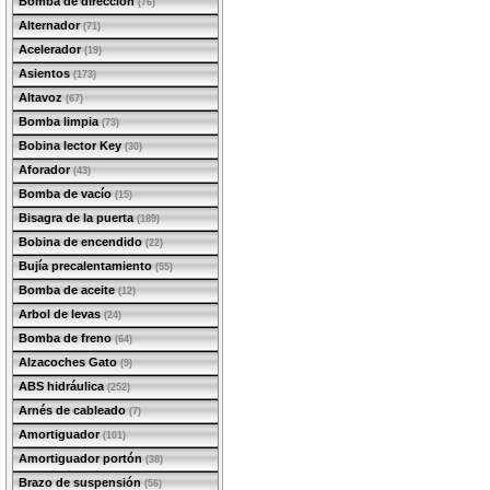
Bomba de dirección
(76)
Alternador
(71)
Acelerador
(19)
Asientos
(173)
Altavoz
(67)
Bomba limpia
(73)
Bobina lector Key
(30)
Aforador
(43)
Bomba de vacío
(15)
Bisagra de la puerta
(189)
Bobina de encendido
(22)
Bujía precalentamiento
(55)
Bomba de aceite
(12)
Arbol de levas
(24)
Bomba de freno
(64)
Alzacoches Gato
(9)
ABS hidráulica
(252)
Arnés de cableado
(7)
Amortiguador
(101)
Amortiguador portón
(38)
Brazo de suspensión
(56)