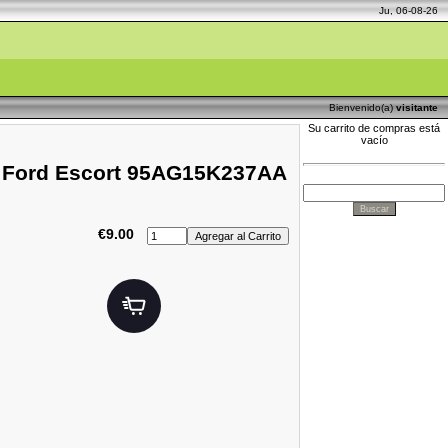
Ju, 06-08-26
Bienvenido(a)
visitante
Su carrito de compras está
vacío
h / Ford Escort 95AG15K237AA
€9.00