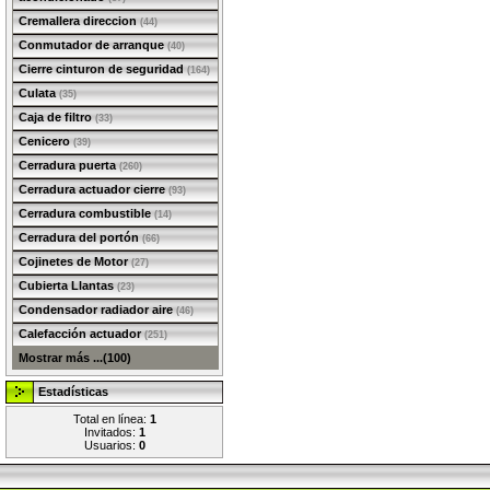
Cremallera direccion
(44)
Conmutador de arranque
(40)
Cierre cinturon de seguridad
(164)
Culata
(35)
Caja de filtro
(33)
Cenicero
(39)
Cerradura puerta
(260)
Cerradura actuador cierre
(93)
Cerradura combustible
(14)
Cerradura del portón
(66)
Cojinetes de Motor
(27)
Cubierta Llantas
(23)
Condensador radiador aire
(46)
Calefacción actuador
(251)
Mostrar más ...(100)
Estadísticas
Total en línea:
1
Invitados:
1
Usuarios:
0