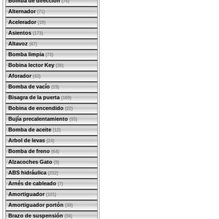
Bomba de dirección
(76)
Alternador
(71)
Acelerador
(19)
Asientos
(173)
Altavoz
(67)
Bomba limpia
(73)
Bobina lector Key
(30)
Aforador
(43)
Bomba de vacío
(15)
Bisagra de la puerta
(189)
Bobina de encendido
(22)
Bujía precalentamiento
(55)
Bomba de aceite
(12)
Arbol de levas
(24)
Bomba de freno
(64)
Alzacoches Gato
(9)
ABS hidráulica
(252)
Arnés de cableado
(7)
Amortiguador
(101)
Amortiguador portón
(38)
Brazo de suspensión
(56)