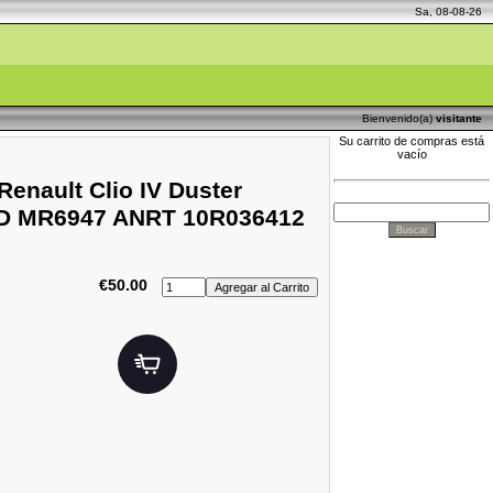
Sa, 08-08-26
Bienvenido(a)
visitante
Su carrito de compras está
vacío
 Renault Clio IV Duster
D MR6947 ANRT 10R036412
€50.00