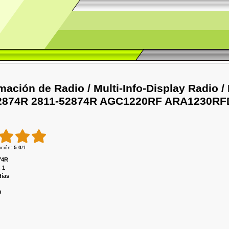
rmación de Radio / Multi-Info-Display Radio /
52874R 2811-52874R AGC1220RF ARA1230RF
ación
:
5.0
/
1
74R
:
1
días
0