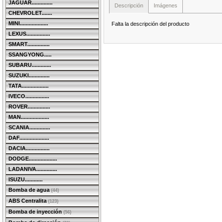
JAGUAR..............
Descripción
Imágenes
CHEVROLET.......
MINI...................
Falta la descripción del producto
LEXUS................
SMART...............
SSANGYONG.....
SUBARU.............
SUZUKI..............
TATA..................
IVECO................
ROVER...............
MAN...................
SCANIA..............
DAF....................
DACIA................
DODGE...................
LADANIVA..............
ISUZU............
Bomba de agua
(44)
ABS Centralita
(123)
Bomba de inyección
(56)