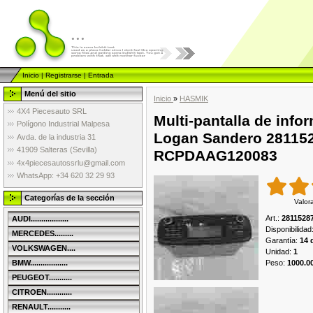
...
Inicio
|
Registrarse
|
Entrada
Menú del sitio
Inicio
»
HASMIK
4X4 Piecesauto SRL
Multi-pantalla de info
Polígono Industrial Malpesa
Logan Sandero 2811
Avda. de la industria 31
41909 Salteras (Sevilla)
RCPDAAG120083
4x4piecesautossrlu@gmail.com
WhatsApp: +34 620 32 29 93
Categorías de la sección
Valor
Art.
:
2811528
AUDI..................
Disponibilidad
MERCEDES.........
Garantía
:
14 
VOLKSWAGEN....
Unidad
:
1
Peso
:
1000.0
BMW..................
PEUGEOT...........
CITROEN............
RENAULT...........