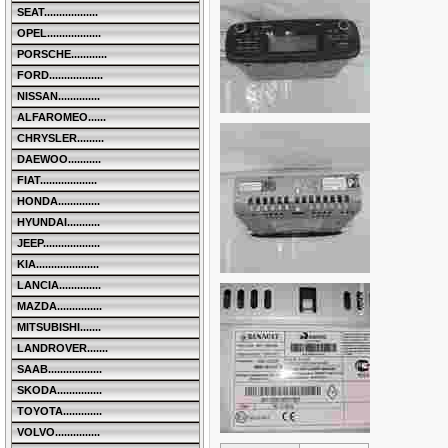
SEAT..................
OPEL..................
PORSCHE............
FORD..................
NISSAN..............
ALFAROMEO......
CHRYSLER.........
DAEWOO...........
FIAT...................
HONDA..............
HYUNDAI...........
JEEP...................
KIA.....................
LANCIA..............
MAZDA...............
MITSUBISHI.......
LANDROVER.......
SAAB..................
SKODA...............
TOYOTA.............
VOLVO...............