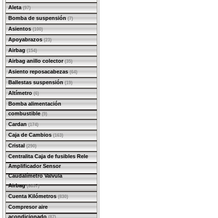
Aleta
(97)
Bomba de suspensión
(7)
Asientos
(100)
Apoyabrazos
(23)
Airbag
(154)
Airbag anillo colector
(35)
Asiento reposacabezas
(64)
Ballestas suspensión
(19)
Altímetro
(6)
Bomba alimentación
combustible
(9)
Cardan
(174)
Caja de Cambios
(163)
Cristal
(290)
Centralita Caja de fusibles Rele
Amplificador Sensor
Caudalímetro Valvula
Airbag
(6897)
Cuenta Kilómetros
(830)
Compresor aire
acondicionado
(87)