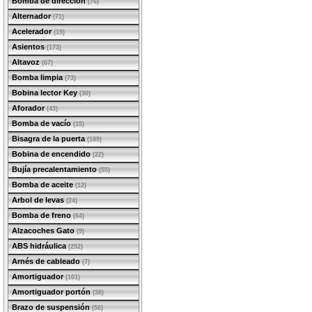
Bomba de dirección
(76)
Alternador
(71)
Acelerador
(19)
Asientos
(173)
Altavoz
(67)
Bomba limpia
(73)
Bobina lector Key
(30)
Aforador
(43)
Bomba de vacío
(15)
Bisagra de la puerta
(189)
Bobina de encendido
(22)
Bujía precalentamiento
(55)
Bomba de aceite
(12)
Arbol de levas
(24)
Bomba de freno
(64)
Alzacoches Gato
(9)
ABS hidráulica
(252)
Arnés de cableado
(7)
Amortiguador
(101)
Amortiguador portón
(38)
Brazo de suspensión
(56)