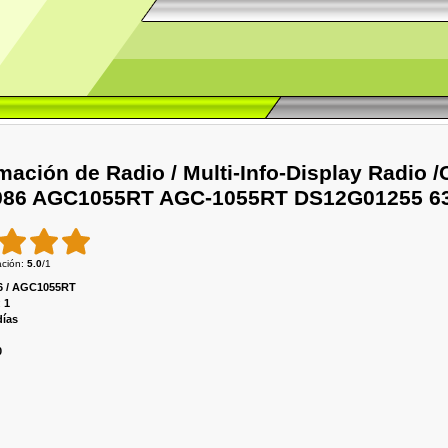
rmación de Radio / Multi-Info-Display Radio 
986 AGC1055RT AGC-1055RT DS12G01255 6
ación
:
5.0
/
1
6 / AGC1055RT
:
1
días
0