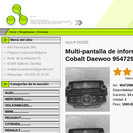
...
Inicio
|
Registrarse
|
Entrada
Menú del sitio
Inicio
»
HASMIK
4X4 Piecesauto SRL
Multi-pantalla de info
Polígono Industrial Malpesa
Cobalt Daewoo 95472
Avda. de la industria 31
41909 Salteras (Sevilla)
4x4piecesautossrlu@gmail.com
WhatsApp: +34 620 32 29 93
Valor
Categorías de la sección
Art.
:
9547298
Disponibilidad
AUDI..................
Garantía
:
14 
MERCEDES.........
Unidad
:
1
Peso
:
1000.0
VOLKSWAGEN....
BMW..................
PEUGEOT...........
CITROEN............
RENAULT...........