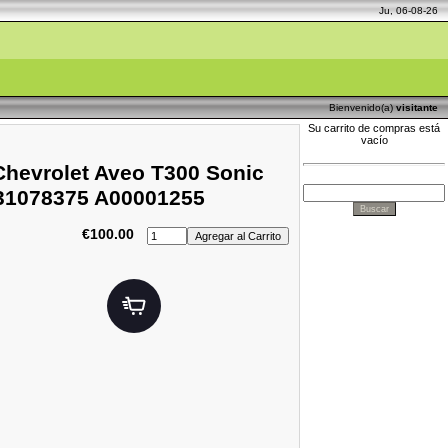
Ju, 06-08-26
Bienvenido(a)
visitante
Su carrito de compras está
vacío
/Chevrolet Aveo T300 Sonic
31078375 A00001255
€100.00