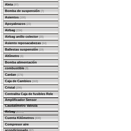
Aleta
(97)
Bomba de suspensión
(7)
Asientos
(100)
Apoyabrazos
(23)
Airbag
(154)
Airbag anillo colector
(35)
Asiento reposacabezas
(64)
Ballestas suspensión
(19)
Altímetro
(6)
Bomba alimentación
combustible
(9)
Cardan
(174)
Caja de Cambios
(163)
Cristal
(290)
Centralita Caja de fusibles Rele
Amplificador Sensor
Caudalímetro Valvula
Airbag
(6901)
Cuenta Kilómetros
(830)
Compresor aire
acondicionado
(87)