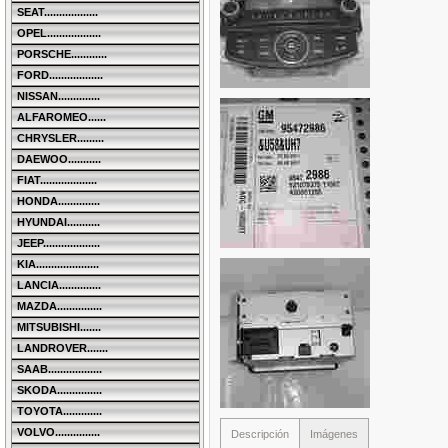
SEAT..................
OPEL..................
PORSCHE............
FORD..................
NISSAN..............
ALFAROMEO......
CHRYSLER.........
DAEWOO...........
FIAT...................
HONDA..............
HYUNDAI...........
JEEP...................
KIA.....................
LANCIA..............
MAZDA...............
MITSUBISHI.......
LANDROVER.......
SAAB..................
SKODA...............
TOYOTA.............
VOLVO...............
Descripción
Imágenes