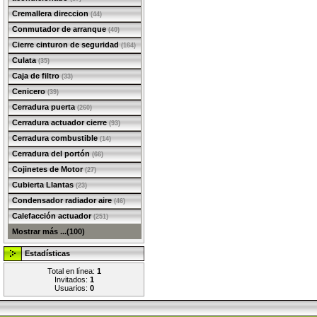
Cremallera direccion
(44)
Conmutador de arranque
(40)
Cierre cinturon de seguridad
(164)
Culata
(35)
Caja de filtro
(33)
Cenicero
(39)
Cerradura puerta
(260)
Cerradura actuador cierre
(93)
Cerradura combustible
(14)
Cerradura del portón
(66)
Cojinetes de Motor
(27)
Cubierta Llantas
(23)
Condensador radiador aire
(46)
Calefacción actuador
(251)
Mostrar más ...(100)
Estadísticas
Total en línea:
1
Invitados:
1
Usuarios:
0