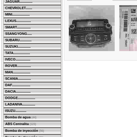
JAGUAR..............
CHEVROLET.......
MINI...................
LEXUS................
SMART...............
SSANGYONG.....
SUBARU.............
SUZUKI..............
TATA..................
IVECO................
ROVER...............
MAN...................
SCANIA..............
DAF....................
DACIA................
DODGE...................
LADANIVA..............
ISUZU............
Bomba de agua
(44)
ABS Centralita
(123)
Bomba de inyección
(56)