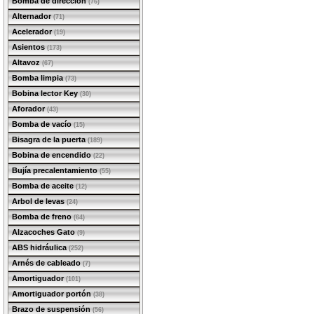
Bomba de dirección
(76)
Alternador
(71)
Acelerador
(19)
Asientos
(173)
Altavoz
(67)
Bomba limpia
(73)
Bobina lector Key
(30)
Aforador
(43)
Bomba de vacío
(15)
Bisagra de la puerta
(189)
Bobina de encendido
(22)
Bujía precalentamiento
(55)
Bomba de aceite
(12)
Arbol de levas
(24)
Bomba de freno
(64)
Alzacoches Gato
(9)
ABS hidráulica
(252)
Arnés de cableado
(7)
Amortiguador
(101)
Amortiguador portón
(38)
Brazo de suspensión
(56)