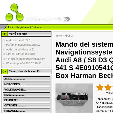
...
Inicio
|
Registrarse
|
Entrada
Menú del sitio
Inicio
»
HASMIK
4X4 Piecesauto SRL
Mando del sistem
Polígono Industrial Malpesa
Avda. de la industria 31
Navigationssystem
41909 Salteras (Sevilla)
Audi A8 / S8 D3 
4x4piecesautossrlu@gmail.com
WhatsApp: +34 620 32 29 93
541 S 4E0910541Q
Categorías de la sección
Box Harman Bec
AUDI..................
MERCEDES.........
VOLKSWAGEN....
Valor
BMW..................
Fabricante
:
H
PEUGEOT...........
Art.
:
4E00355
CITROEN............
Disponibilidad
RENAULT...........
Garantía
:
14 