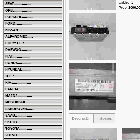
Unidad
:
1
SEAT..................
Peso
:
1000.0
OPEL..................
PORSCHE............
FORD..................
NISSAN..............
ALFAROMEO......
CHRYSLER.........
DAEWOO...........
FIAT...................
HONDA..............
HYUNDAI...........
JEEP...................
KIA.....................
LANCIA..............
MAZDA...............
MITSUBISHI.......
LANDROVER.......
SAAB..................
Descripción
Imágenes
SKODA...............
TOYOTA.............
VOLVO...............