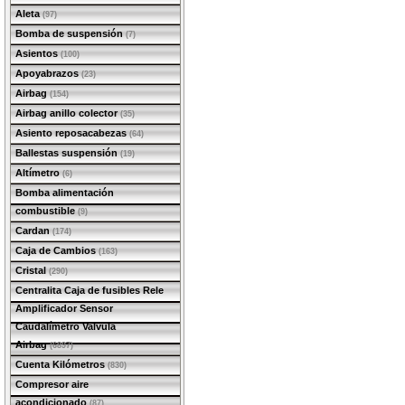
Aleta
(97)
Bomba de suspensión
(7)
Asientos
(100)
Apoyabrazos
(23)
Airbag
(154)
Airbag anillo colector
(35)
Asiento reposacabezas
(64)
Ballestas suspensión
(19)
Altímetro
(6)
Bomba alimentación
combustible
(9)
Cardan
(174)
Caja de Cambios
(163)
Cristal
(290)
Centralita Caja de fusibles Rele
Amplificador Sensor
Caudalímetro Valvula
Airbag
(6897)
Cuenta Kilómetros
(830)
Compresor aire
acondicionado
(87)