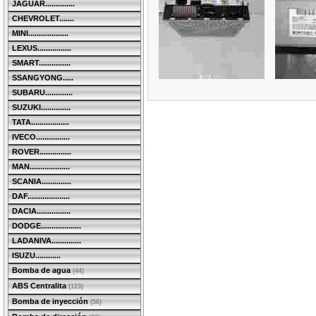
JAGUAR..............
CHEVROLET.......
MINI...................
LEXUS................
SMART...............
SSANGYONG.....
SUBARU.............
SUZUKI..............
TATA..................
IVECO................
ROVER...............
MAN...................
SCANIA..............
DAF....................
DACIA................
DODGE...................
LADANIVA..............
ISUZU............
Bomba de agua
(44)
ABS Centralita
(123)
Bomba de inyección
(56)