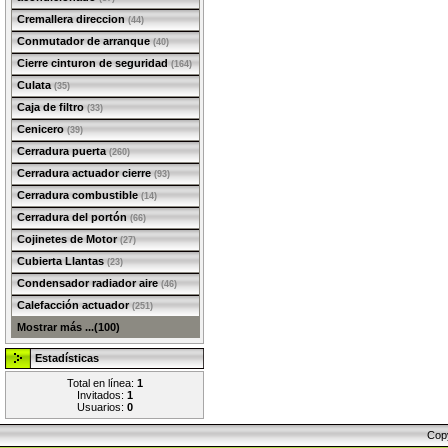
Cremallera direccion
(44)
Conmutador de arranque
(40)
Cierre cinturon de seguridad
(164)
Culata
(35)
Caja de filtro
(33)
Cenicero
(39)
Cerradura puerta
(260)
Cerradura actuador cierre
(93)
Cerradura combustible
(14)
Cerradura del portón
(66)
Cojinetes de Motor
(27)
Cubierta Llantas
(23)
Condensador radiador aire
(46)
Calefacción actuador
(251)
Mostrar más ...(100)
Estadísticas
Total en línea:
1
Invitados:
1
Usuarios:
0
Cop