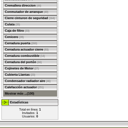
Cremallera direccion
(44)
Conmutador de arranque
(40)
Cierre cinturon de seguridad
(164)
Culata
(35)
Caja de filtro
(33)
Cenicero
(39)
Cerradura puerta
(260)
Cerradura actuador cierre
(93)
Cerradura combustible
(14)
Cerradura del portón
(66)
Cojinetes de Motor
(27)
Cubierta Llantas
(23)
Condensador radiador aire
(46)
Calefacción actuador
(251)
Mostrar más ...(100)
Estadísticas
Total en línea:
1
Invitados:
1
Usuarios:
0