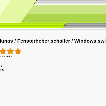
unas / Fensterheber schalter / Windows swi
ación
:
5.0
/
1
:
1
días