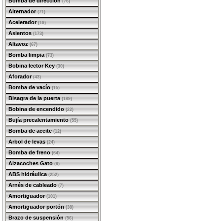
Bomba de dirección
(76)
Alternador
(71)
Acelerador
(19)
Asientos
(173)
Altavoz
(67)
Bomba limpia
(73)
Bobina lector Key
(30)
Aforador
(43)
Bomba de vacío
(15)
Bisagra de la puerta
(189)
Bobina de encendido
(22)
Bujía precalentamiento
(55)
Bomba de aceite
(12)
Arbol de levas
(24)
Bomba de freno
(64)
Alzacoches Gato
(9)
ABS hidráulica
(252)
Arnés de cableado
(7)
Amortiguador
(101)
Amortiguador portón
(38)
Brazo de suspensión
(56)