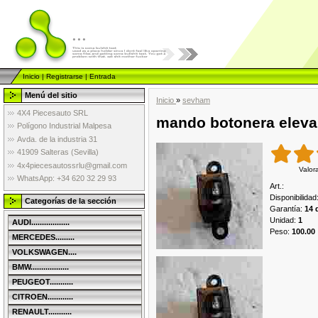
...
Inicio
|
Registrarse
|
Entrada
Menú del sitio
Inicio
»
sevham
4X4 Piecesauto SRL
mando botonera eleval
Polígono Industrial Malpesa
Avda. de la industria 31
41909 Salteras (Sevilla)
4x4piecesautossrlu@gmail.com
Valor
WhatsApp: +34 620 32 29 93
Art.
:
Disponibilidad
Categorías de la sección
Garantía
:
14 
Unidad
:
1
AUDI..................
Peso
:
100.00
MERCEDES.........
VOLKSWAGEN....
BMW..................
PEUGEOT...........
CITROEN............
RENAULT...........