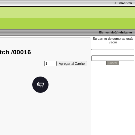
Ju, 06-08-26
Bienvenido(a)
visitante
Su carrito de compras está
vacío
tch /00016