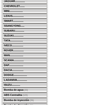
JAGUAR..............
CHEVROLET.......
MINI...................
LEXUS................
SMART...............
SSANGYONG.....
SUBARU.............
SUZUKI..............
TATA..................
IVECO................
ROVER...............
MAN...................
SCANIA..............
DAF....................
DACIA................
DODGE...................
LADANIVA..............
ISUZU............
Bomba de agua
(44)
ABS Centralita
(123)
Bomba de inyección
(56)