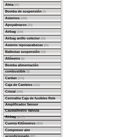
Aleta
(97)
Bomba de suspensión
(7)
Asientos
(100)
Apoyabrazos
(23)
Airbag
(154)
Airbag anillo colector
(35)
Asiento reposacabezas
(64)
Ballestas suspensión
(19)
Altímetro
(6)
Bomba alimentación
combustible
(9)
Cardan
(174)
Caja de Cambios
(163)
Cristal
(290)
Centralita Caja de fusibles Rele
Amplificador Sensor
Caudalímetro Valvula
Airbag
(6897)
Cuenta Kilómetros
(830)
Compresor aire
acondicionado
(87)