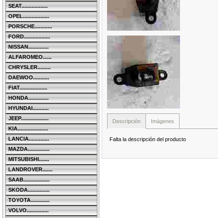
SEAT..................
OPEL..................
PORSCHE............
FORD..................
NISSAN..............
ALFAROMEO......
CHRYSLER.........
DAEWOO...........
FIAT...................
HONDA..............
HYUNDAI...........
JEEP...................
Descripción
Imágenes
KIA.....................
LANCIA..............
Falta la descripción del producto
MAZDA...............
MITSUBISHI.......
LANDROVER.......
SAAB..................
SKODA...............
TOYOTA.............
VOLVO...............