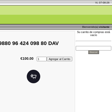
Vi, 07-08-26
Bienvenido(a)
visitante
Su carrito de compras está
vacío
9880 96 424 098 80 DAV
€100.00