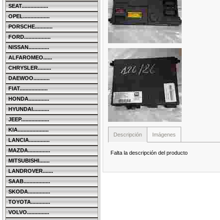
SEAT..................
OPEL..................
PORSCHE............
FORD..................
NISSAN..............
ALFAROMEO......
CHRYSLER.........
DAEWOO...........
FIAT...................
HONDA..............
HYUNDAI...........
JEEP...................
KIA.....................
Descripción
Imágenes
LANCIA..............
MAZDA...............
Falta la descripción del producto
MITSUBISHI.......
LANDROVER.......
SAAB..................
SKODA...............
TOYOTA.............
VOLVO...............