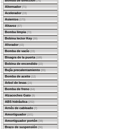
Bomba de dirección
(76)
Alternador
(71)
Acelerador
(19)
Asientos
(173)
Altavoz
(67)
Bomba limpia
(73)
Bobina lector Key
(30)
Aforador
(43)
Bomba de vacío
(15)
Bisagra de la puerta
(189)
Bobina de encendido
(22)
Bujía precalentamiento
(55)
Bomba de aceite
(12)
Arbol de levas
(24)
Bomba de freno
(64)
Alzacoches Gato
(9)
ABS hidráulica
(252)
Arnés de cableado
(7)
Amortiguador
(101)
Amortiguador portón
(38)
Brazo de suspensión
(56)