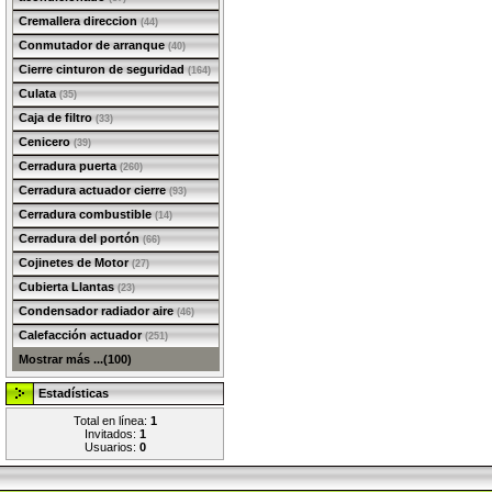
Cremallera direccion
(44)
Conmutador de arranque
(40)
Cierre cinturon de seguridad
(164)
Culata
(35)
Caja de filtro
(33)
Cenicero
(39)
Cerradura puerta
(260)
Cerradura actuador cierre
(93)
Cerradura combustible
(14)
Cerradura del portón
(66)
Cojinetes de Motor
(27)
Cubierta Llantas
(23)
Condensador radiador aire
(46)
Calefacción actuador
(251)
Mostrar más ...(100)
Estadísticas
Total en línea:
1
Invitados:
1
Usuarios:
0