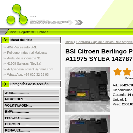
...
Inicio
|
Registrarse
|
Entrada
Menú del sitio
Inicio
»
Centralita Caja de fusibles Rele Amplif
4X4 Piecesauto SRL
BSI Citroen Berlingo 
Polígono Industrial Malpesa
A11975 SYLEA 142787
Avda. de la industria 31
41909 Salteras (Sevilla)
4x4piecesautossrlu@gmail.com
WhatsApp: +34 620 32 29 93
Valor
Categorías de la sección
Art.
:
9642409
Disponibilidad
AUDI..................
Garantía
:
14 
MERCEDES.........
Unidad
:
1
Peso
:
2000.0
VOLKSWAGEN....
BMW..................
PEUGEOT...........
CITROEN............
RENAULT...........