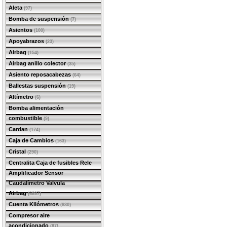
Aleta
(97)
Bomba de suspensión
(7)
Asientos
(100)
Apoyabrazos
(23)
Airbag
(154)
Airbag anillo colector
(35)
Asiento reposacabezas
(64)
Ballestas suspensión
(19)
Altímetro
(6)
Bomba alimentación
combustible
(9)
Cardan
(174)
Caja de Cambios
(163)
Cristal
(290)
Centralita Caja de fusibles Rele
Amplificador Sensor
Caudalímetro Valvula
Airbag
(6897)
Cuenta Kilómetros
(830)
Compresor aire
acondicionado
(87)