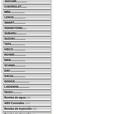
JAGUAR..............
CHEVROLET.......
MINI...................
LEXUS................
SMART...............
SSANGYONG.....
SUBARU.............
SUZUKI..............
TATA..................
IVECO................
ROVER...............
MAN...................
SCANIA..............
DAF....................
DACIA................
DODGE...................
LADANIVA..............
ISUZU............
Bomba de agua
(44)
ABS Centralita
(123)
Bomba de inyección
(56)