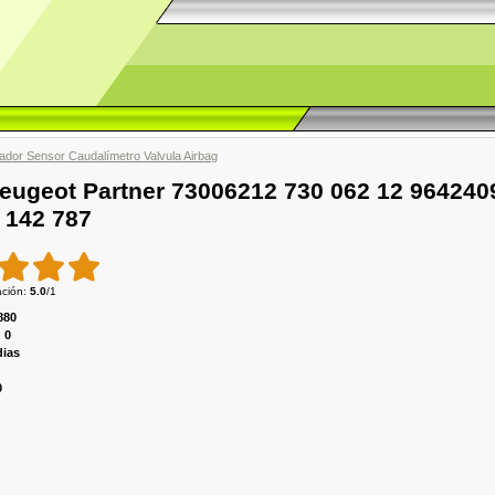
icador Sensor Caudalímetro Valvula Airbag
Peugeot Partner 73006212 730 062 12 964240
 142 787
ación
:
5.0
/
1
880
:
0
dias
0