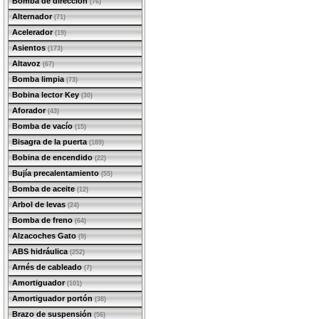
Bomba de dirección
(76)
Alternador
(71)
Acelerador
(19)
Asientos
(173)
Altavoz
(67)
Bomba limpia
(73)
Bobina lector Key
(30)
Aforador
(43)
Bomba de vacío
(15)
Bisagra de la puerta
(189)
Bobina de encendido
(22)
Bujía precalentamiento
(55)
Bomba de aceite
(12)
Arbol de levas
(24)
Bomba de freno
(64)
Alzacoches Gato
(9)
ABS hidráulica
(252)
Arnés de cableado
(7)
Amortiguador
(101)
Amortiguador portón
(38)
Brazo de suspensión
(56)