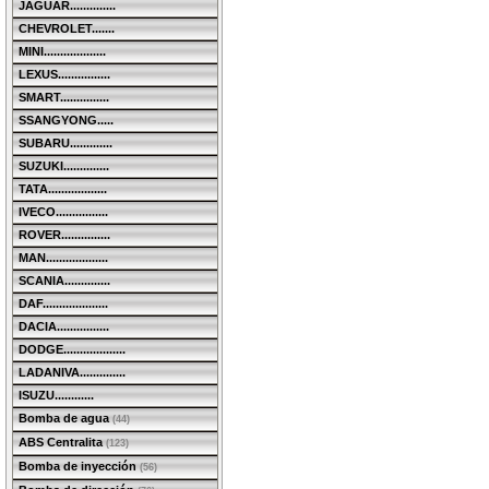
JAGUAR..............
CHEVROLET.......
MINI...................
LEXUS................
SMART...............
SSANGYONG.....
SUBARU.............
SUZUKI..............
TATA..................
IVECO................
ROVER...............
MAN...................
SCANIA..............
DAF....................
DACIA................
DODGE...................
LADANIVA..............
ISUZU............
Bomba de agua
(44)
ABS Centralita
(123)
Bomba de inyección
(56)