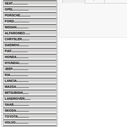
SEAT..................
OPEL..................
PORSCHE............
FORD..................
NISSAN..............
ALFAROMEO......
CHRYSLER.........
DAEWOO...........
FIAT...................
HONDA..............
HYUNDAI...........
JEEP...................
KIA.....................
LANCIA..............
MAZDA...............
MITSUBISHI.......
LANDROVER.......
SAAB..................
SKODA...............
TOYOTA.............
VOLVO...............