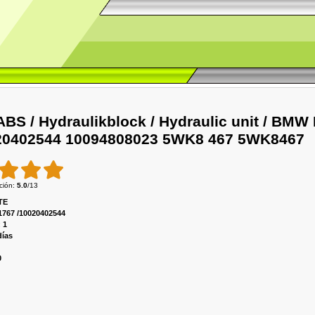
 ABS / Hydraulikblock / Hydraulic unit / BM
20402544 10094808023 5WK8 467 5WK8467
ción
:
5.0
/
13
TE
1767 /10020402544
:
1
días
0