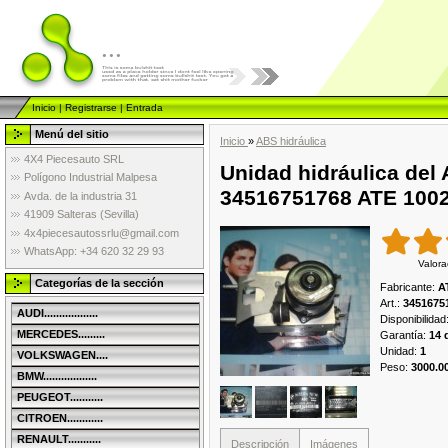
...
Inicio
|
Registrarse
|
Entrada
Menú del sitio
Inicio
»
ABS hidráulica
4X4 Piecesauto SRL
Unidad hidráulica del
Polígono Industrial Malpesa
34516751768 ATE 100
Avda. de la industria 31
41909 Salteras (Sevilla)
4x4piecesautossrlu@gmail.com
WhatsApp: +34 620 32 29 93
Valora
Categorías de la sección
Fabricante
:
A
Art.
:
3451675
AUDI..................
Disponibilidad
MERCEDES.........
Garantía
:
14 
Unidad
:
1
VOLKSWAGEN....
Peso
:
3000.0
BMW..................
PEUGEOT...........
CITROEN............
RENAULT...........
Descripción
Imágenes