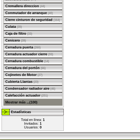
Cremallera direccion
(44)
Conmutador de arranque
(40)
Cierre cinturon de seguridad
(164)
Culata
(35)
Caja de filtro
(33)
Cenicero
(39)
Cerradura puerta
(260)
Cerradura actuador cierre
(93)
Cerradura combustible
(14)
Cerradura del portón
(66)
Cojinetes de Motor
(27)
Cubierta Llantas
(23)
Condensador radiador aire
(46)
Calefacción actuador
(251)
Mostrar más ...(100)
Estadísticas
Total en línea:
1
Invitados:
1
Usuarios:
0