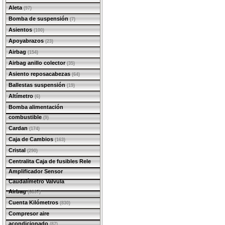
Aleta
(97)
Bomba de suspensión
(7)
Asientos
(100)
Apoyabrazos
(23)
Airbag
(154)
Airbag anillo colector
(35)
Asiento reposacabezas
(64)
Ballestas suspensión
(19)
Altímetro
(6)
Bomba alimentación
combustible
(9)
Cardan
(174)
Caja de Cambios
(163)
Cristal
(290)
Centralita Caja de fusibles Rele
Amplificador Sensor
Caudalímetro Valvula
Airbag
(6897)
Cuenta Kilómetros
(830)
Compresor aire
acondicionado
(87)