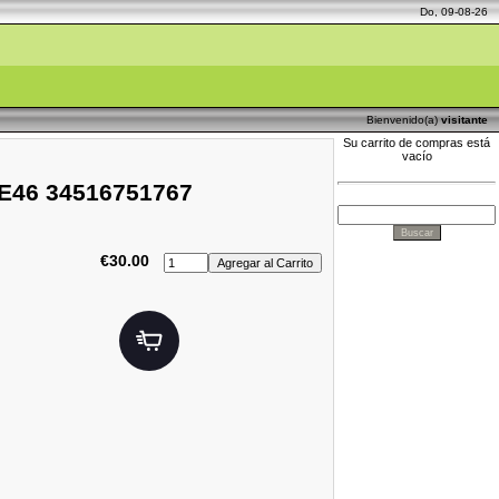
Do, 09-08-26
Bienvenido(a)
visitante
Su carrito de compras está
vacío
W E46 34516751767
€30.00