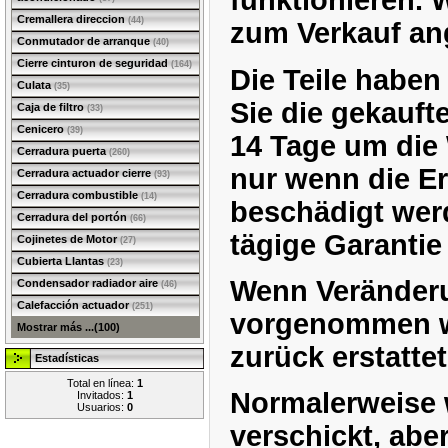
funktionieren. 
Cremallera direccion
(44)
zum Verkauf an
Conmutador de arranque
(40)
Cierre cinturon de seguridad
(164)
Die Teile haben
Culata
(35)
Sie die gekauft
Caja de filtro
(33)
Cenicero
(39)
14 Tage um die
Cerradura puerta
(260)
nur wenn die Er
Cerradura actuador cierre
(93)
Cerradura combustible
(14)
beschädigt werd
Cerradura del portón
(66)
tägige Garantie
Cojinetes de Motor
(27)
Cubierta Llantas
(23)
Wenn Veränderu
Condensador radiador aire
(46)
Calefacción actuador
(251)
vorgenommen wo
Mostrar más ...(100)
zurück erstattet
Estadísticas
Total en línea:
1
Normalerweise 
Invitados:
1
Usuarios:
0
verschickt, aber