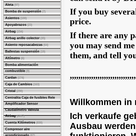
Aleta
(97)
If you buy several
Bomba de suspensión
(7)
Asientos
price.
(100)
Apoyabrazos
(23)
Airbag
(154)
If there are any p
Airbag anillo colector
(35)
you may send me t
Asiento reposacabezas
(64)
Ballestas suspensión
(19)
them, and tell you
Altímetro
(6)
Bomba alimentación
combustible
(9)
,,,,,,,,,,,,,,,,,,,,,,,,,,,,,,
,
Cardan
(174)
Caja de Cambios
(163)
Cristal
(290)
Centralita Caja de fusibles Rele
Willkommen in
Amplificador Sensor
Caudalímetro Valvula
Ich verkaufe ge
Airbag
(6897)
Cuenta Kilómetros
(830)
Ausbau werden, 
Compresor aire
acondicionado
(87)