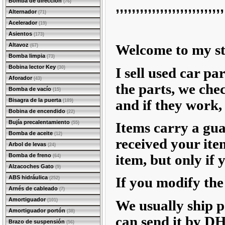
Bomba de dirección
,,,,,,,,,,,,,,,,,,,,,,,,,,,
(76)
Alternador
(71)
Acelerador
(19)
Asientos
(173)
Altavoz
Welcome to my st
(67)
Bomba limpia
(73)
Bobina lector Key
(30)
I sell used car p
Aforador
(43)
the parts, we che
Bomba de vacío
(15)
Bisagra de la puerta
and if they work, 
(189)
Bobina de encendido
(22)
Bujía precalentamiento
Items carry a gua
(55)
Bomba de aceite
(12)
received your ite
Arbol de levas
(24)
item, but only if 
Bomba de freno
(64)
Alzacoches Gato
(9)
ABS hidráulica
If you modify the 
(252)
Arnés de cableado
(7)
Amortiguador
(101)
We usually ship p
Amortiguador portón
(38)
can send it by DH
Brazo de suspensión
(56)