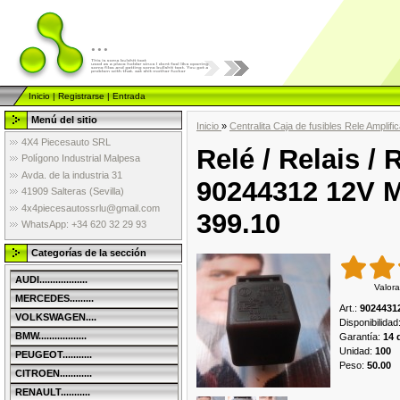
...
Inicio
|
Registrarse
|
Entrada
Menú del sitio
Inicio
»
Centralita Caja de fusibles Rele Amplif
4X4 Piecesauto SRL
Relé / Relais /
Polígono Industrial Malpesa
Avda. de la industria 31
90244312 12V 
41909 Salteras (Sevilla)
4x4piecesautossrlu@gmail.com
399.10
WhatsApp: +34 620 32 29 93
Categorías de la sección
AUDI..................
Valora
MERCEDES.........
Art.
:
9024431
VOLKSWAGEN....
Disponibilidad
BMW..................
Garantía
:
14 
Unidad
:
100
PEUGEOT...........
Peso
:
50.00
CITROEN............
RENAULT...........