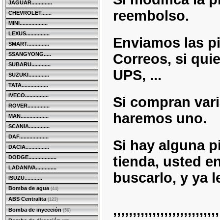
JAGUAR..............
reembolso.
CHEVROLET.......
MINI...................
LEXUS................
Enviamos las p
SMART...............
Correos, si qui
SSANGYONG.....
SUBARU.............
UPS, ...
SUZUKI..............
TATA..................
IVECO................
Si compran varia
ROVER...............
haremos uno.
MAN...................
SCANIA..............
DAF....................
Si hay alguna p
DACIA................
tienda, usted e
DODGE...................
LADANIVA..............
buscarlo, y ya l
ISUZU............
Bomba de agua
(44)
ABS Centralita
(123)
,,,,,,,,,,,,,,,,,,,,,,,,,,,
Bomba de inyección
(56)