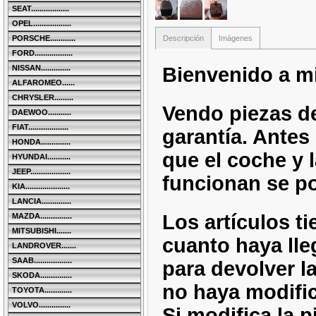
SEAT..................
OPEL..................
Descripción
Imágenes
PORSCHE............
FORD..................
Bienvenido a mi
NISSAN..............
ALFAROMEO......
CHRYSLER.........
Vendo piezas d
DAEWOO...........
FIAT...................
garantía. Antes
HONDA..............
que el coche y l
HYUNDAI...........
JEEP...................
funcionan se po
KIA.....................
LANCIA..............
Los artículos ti
MAZDA...............
MITSUBISHI.......
cuanto haya lle
LANDROVER.......
SAAB..................
para devolver l
SKODA...............
no haya modific
TOYOTA.............
VOLVO...............
Si modifica la p