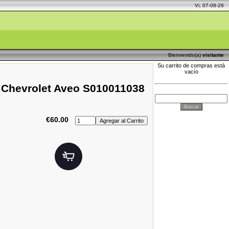
Vi, 07-08-26
Bienvenido(a)
visitante
Su carrito de compras está
vacío
 / Chevrolet Aveo S010011038
€60.00