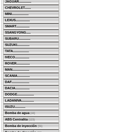
JAGUAR..............
CHEVROLET.......
MINI...................
LEXUS................
SMART...............
SSANGYONG.....
SUBARU.............
SUZUKI..............
TATA..................
IVECO................
ROVER...............
MAN...................
SCANIA..............
DAF....................
DACIA................
DODGE...................
LADANIVA..............
ISUZU............
Bomba de agua
(44)
ABS Centralita
(123)
Bomba de inyección
(56)