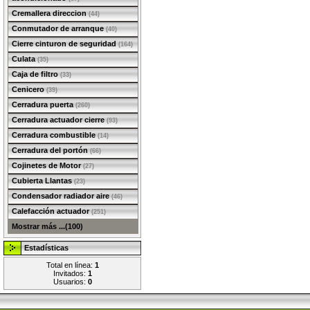
Cremallera direccion
(44)
Conmutador de arranque
(40)
Cierre cinturon de seguridad
(164)
Culata
(35)
Caja de filtro
(33)
Cenicero
(39)
Cerradura puerta
(260)
Cerradura actuador cierre
(93)
Cerradura combustible
(14)
Cerradura del portón
(66)
Cojinetes de Motor
(27)
Cubierta Llantas
(23)
Condensador radiador aire
(46)
Calefacción actuador
(251)
Mostrar más ...(100)
Estadísticas
Total en línea:
1
Invitados:
1
Usuarios:
0