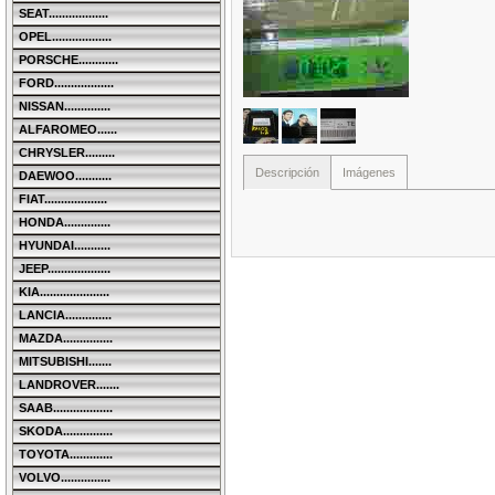
SEAT..................
OPEL..................
PORSCHE............
FORD..................
NISSAN..............
ALFAROMEO......
CHRYSLER.........
Descripción
Imágenes
DAEWOO...........
FIAT...................
HONDA..............
HYUNDAI...........
JEEP...................
KIA.....................
LANCIA..............
MAZDA...............
MITSUBISHI.......
LANDROVER.......
SAAB..................
SKODA...............
TOYOTA.............
VOLVO...............