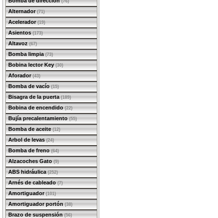
Bomba de dirección
(76)
Alternador
(71)
Acelerador
(19)
Asientos
(173)
Altavoz
(67)
Bomba limpia
(73)
Bobina lector Key
(30)
Aforador
(43)
Bomba de vacío
(15)
Bisagra de la puerta
(189)
Bobina de encendido
(22)
Bujía precalentamiento
(55)
Bomba de aceite
(12)
Arbol de levas
(24)
Bomba de freno
(64)
Alzacoches Gato
(9)
ABS hidráulica
(252)
Arnés de cableado
(7)
Amortiguador
(101)
Amortiguador portón
(38)
Brazo de suspensión
(56)