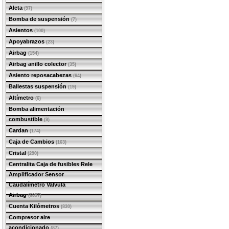
Aleta
(97)
Bomba de suspensión
(7)
Asientos
(100)
Apoyabrazos
(23)
Airbag
(154)
Airbag anillo colector
(35)
Asiento reposacabezas
(64)
Ballestas suspensión
(19)
Altímetro
(6)
Bomba alimentación
combustible
(9)
Cardan
(174)
Caja de Cambios
(163)
Cristal
(290)
Centralita Caja de fusibles Rele
Amplificador Sensor
Caudalímetro Valvula
Airbag
(6897)
Cuenta Kilómetros
(830)
Compresor aire
acondicionado
(87)