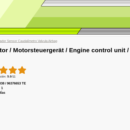
icador Sensor Caudalímetro Valvula Airbag
tor / Motorsteuergerät / Engine control unit
ción
:
5.0
/
11
38 / 96376653 TE
:
1
días