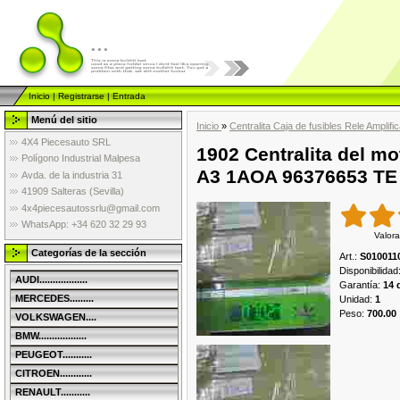
...
Inicio
|
Registrarse
|
Entrada
Menú del sitio
Inicio
»
Centralita Caja de fusibles Rele Amplif
4X4 Piecesauto SRL
1902 Centralita del mo
Polígono Industrial Malpesa
A3 1AOA 96376653 TE
Avda. de la industria 31
41909 Salteras (Sevilla)
4x4piecesautossrlu@gmail.com
WhatsApp: +34 620 32 29 93
Valora
Categorías de la sección
Art.
:
S0100110
Disponibilidad
AUDI..................
Garantía
:
14 
MERCEDES.........
Unidad
:
1
Peso
:
700.00
VOLKSWAGEN....
BMW..................
PEUGEOT...........
CITROEN............
RENAULT...........