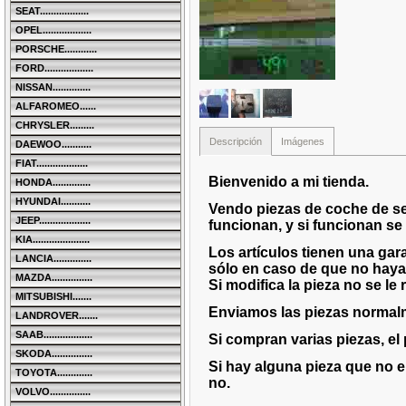
SEAT..................
OPEL..................
PORSCHE............
FORD..................
NISSAN..............
ALFAROMEO......
CHRYSLER.........
Descripción
Imágenes
DAEWOO...........
FIAT...................
Bienvenido a mi tienda.
HONDA..............
HYUNDAI...........
Vendo piezas de coche de se
JEEP...................
funcionan, y si funcionan se
KIA.....................
Los artículos tienen una gara
LANCIA..............
sólo en caso de que no haya 
MAZDA...............
Si modifica la pieza no se le 
MITSUBISHI.......
Enviamos las piezas normalm
LANDROVER.......
SAAB..................
Si compran varias piezas, el
SKODA...............
Si hay alguna pieza que no en
TOYOTA.............
no.
VOLVO...............