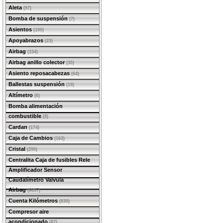
Aleta
(97)
Bomba de suspensión
(7)
Asientos
(100)
Apoyabrazos
(23)
Airbag
(154)
Airbag anillo colector
(35)
Asiento reposacabezas
(64)
Ballestas suspensión
(19)
Altímetro
(6)
Bomba alimentación
combustible
(9)
Cardan
(174)
Caja de Cambios
(163)
Cristal
(290)
Centralita Caja de fusibles Rele
Amplificador Sensor
Caudalímetro Valvula
Airbag
(6897)
Cuenta Kilómetros
(830)
Compresor aire
acondicionado
(87)