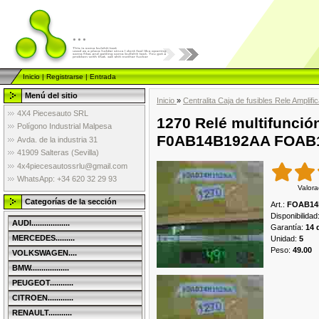
...
Inicio
|
Registrarse
|
Entrada
Menú del sitio
Inicio
»
Centralita Caja de fusibles Rele Amplif
4X4 Piecesauto SRL
1270 Relé multifunción
Polígono Industrial Malpesa
F0AB14B192AA FOAB
Avda. de la industria 31
41909 Salteras (Sevilla)
4x4piecesautossrlu@gmail.com
WhatsApp: +34 620 32 29 93
Valora
Categorías de la sección
Art.
:
FOAB14
Disponibilidad
AUDI..................
Garantía
:
14 
MERCEDES.........
Unidad
:
5
Peso
:
49.00
VOLKSWAGEN....
BMW..................
PEUGEOT...........
CITROEN............
RENAULT...........