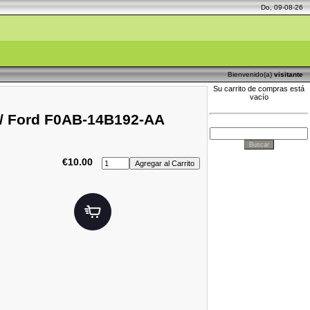
Do, 09-08-26
Bienvenido(a)
visitante
Su carrito de compras está
vacío
ay / Ford F0AB-14B192-AA
€10.00