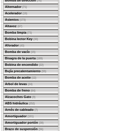
Bomba de dirección
(76)
Alternador
(71)
Acelerador
(19)
Asientos
(173)
Altavoz
(67)
Bomba limpia
(73)
Bobina lector Key
(30)
Aforador
(43)
Bomba de vacío
(15)
Bisagra de la puerta
(189)
Bobina de encendido
(22)
Bujía precalentamiento
(55)
Bomba de aceite
(12)
Arbol de levas
(24)
Bomba de freno
(64)
Alzacoches Gato
(9)
ABS hidráulica
(252)
Arnés de cableado
(7)
Amortiguador
(101)
Amortiguador portón
(38)
Brazo de suspensión
(56)