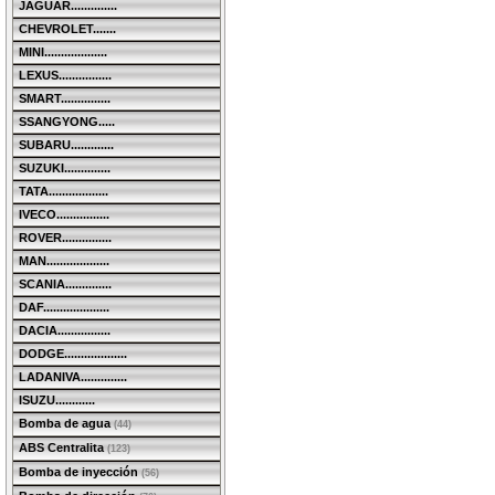
JAGUAR..............
CHEVROLET.......
MINI...................
LEXUS................
SMART...............
SSANGYONG.....
SUBARU.............
SUZUKI..............
TATA..................
IVECO................
ROVER...............
MAN...................
SCANIA..............
DAF....................
DACIA................
DODGE...................
LADANIVA..............
ISUZU............
Bomba de agua
(44)
ABS Centralita
(123)
Bomba de inyección
(56)