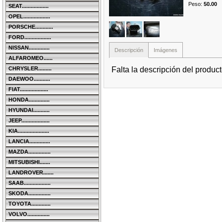
Peso
:
50.00
SEAT..................
OPEL..................
PORSCHE............
FORD..................
NISSAN..............
Descripción
Imágenes
ALFAROMEO......
Falta la descripción del produc
CHRYSLER.........
DAEWOO...........
FIAT...................
HONDA..............
HYUNDAI...........
JEEP...................
KIA.....................
LANCIA..............
MAZDA...............
MITSUBISHI.......
LANDROVER.......
SAAB..................
SKODA...............
TOYOTA.............
VOLVO...............