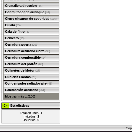
Cremallera direccion
(44)
Conmutador de arranque
(40)
Cierre cinturon de seguridad
(164)
Culata
(35)
Caja de filtro
(33)
Cenicero
(39)
Cerradura puerta
(260)
Cerradura actuador cierre
(93)
Cerradura combustible
(14)
Cerradura del portón
(66)
Cojinetes de Motor
(27)
Cubierta Llantas
(23)
Condensador radiador aire
(46)
Calefacción actuador
(251)
Mostrar más ...(100)
Estadísticas
Total en línea:
1
Invitados:
1
Usuarios:
0
Cop