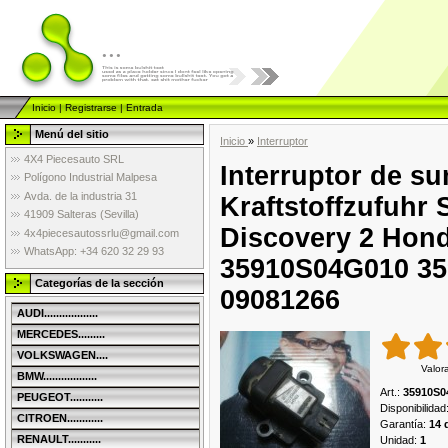
...
Inicio
|
Registrarse
|
Entrada
Menú del sitio
Inicio
»
Interruptor
4X4 Piecesauto SRL
Interruptor de su
Polígono Industrial Malpesa
Avda. de la industria 31
Kraftstoffzufuhr 
41909 Salteras (Sevilla)
Discovery 2 Hond
4x4piecesautossrlu@gmail.com
WhatsApp: +34 620 32 29 93
35910S04G010 3
Categorías de la sección
09081266
AUDI..................
MERCEDES.........
VOLKSWAGEN....
Valor
BMW..................
Art.
:
35910S0
PEUGEOT...........
Disponibilidad
CITROEN............
Garantía
:
14 
RENAULT...........
Unidad
:
1