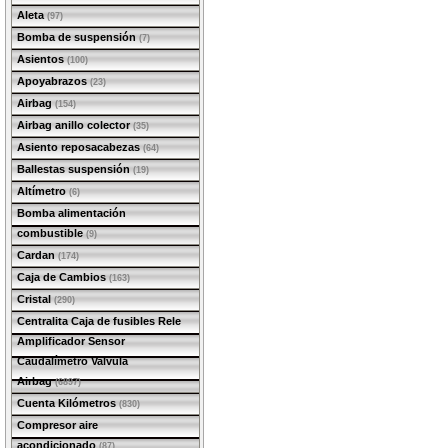
Aleta
(97)
Bomba de suspensión
(7)
Asientos
(100)
Apoyabrazos
(23)
Airbag
(154)
Airbag anillo colector
(35)
Asiento reposacabezas
(64)
Ballestas suspensión
(19)
Altímetro
(6)
Bomba alimentación
combustible
(9)
Cardan
(174)
Caja de Cambios
(163)
Cristal
(290)
Centralita Caja de fusibles Rele
Amplificador Sensor
Caudalímetro Valvula
Airbag
(6897)
Cuenta Kilómetros
(830)
Compresor aire
acondicionado
(87)