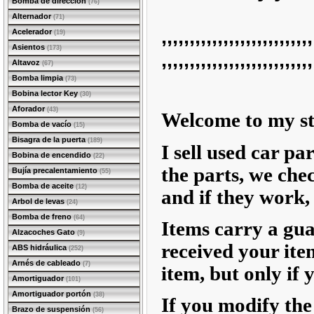
Bomba de dirección
(76)
Alternador
(71)
,,,,,,,,,,,,,,,,,,,,,,,,,,,
Acelerador
(19)
Asientos
(173)
,,,,,,,,,,,,,,,,,,,,,,,,,,,
Altavoz
(67)
Bomba limpia
(73)
Bobina lector Key
(30)
Aforador
(43)
Welcome to my st
Bomba de vacío
(15)
Bisagra de la puerta
(189)
I sell used car p
Bobina de encendido
(22)
the parts, we che
Bujía precalentamiento
(55)
Bomba de aceite
(12)
and if they work, 
Arbol de levas
(24)
Bomba de freno
(64)
Items carry a gua
Alzacoches Gato
(9)
received your ite
ABS hidráulica
(252)
Arnés de cableado
(7)
item, but only if 
Amortiguador
(101)
Amortiguador portón
(38)
If you modify the 
Brazo de suspensión
(56)