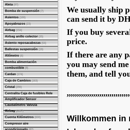
Aleta
(97)
We usually ship p
Bomba de suspensión
(7)
can send it by DH
Asientos
(100)
Apoyabrazos
(23)
If you buy several
Airbag
(154)
Airbag anillo colector
(35)
price.
Asiento reposacabezas
(64)
Ballestas suspensión
(19)
If there are any p
Altímetro
(6)
you may send me t
Bomba alimentación
combustible
(9)
them, and tell you
Cardan
(174)
Caja de Cambios
(163)
Cristal
(290)
,,,,,,,,,,,,,,,,,,,,,,,,,,,,,,
,
Centralita Caja de fusibles Rele
Amplificador Sensor
Caudalímetro Valvula
Airbag
(6897)
Willkommen in
Cuenta Kilómetros
(830)
Compresor aire
acondicionado
(87)