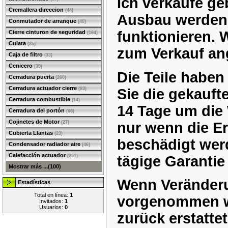
Ich verkaufe ge
Cremallera direccion
(44)
Ausbau werden, 
Conmutador de arranque
(40)
funktionieren. 
Cierre cinturon de seguridad
(164)
Culata
(35)
zum Verkauf an
Caja de filtro
(33)
Cenicero
(39)
Die Teile haben
Cerradura puerta
(260)
Cerradura actuador cierre
Sie die gekauft
(93)
Cerradura combustible
(14)
14 Tage um die
Cerradura del portón
(66)
Cojinetes de Motor
nur wenn die Er
(27)
Cubierta Llantas
(23)
beschädigt werd
Condensador radiador aire
(46)
Calefacción actuador
tägige Garantie
(251)
Mostrar más ...(100)
Wenn Veränderu
Estadísticas
Total en línea:
1
vorgenommen wo
Invitados:
1
Usuarios:
0
zurück erstattet