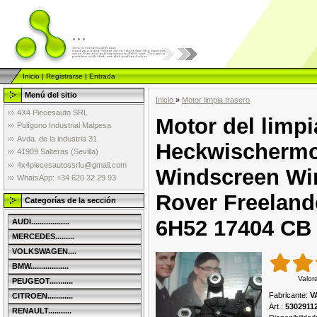
...
Inicio
|
Registrarse
|
Entrada
Menú del sitio
Inicio
»
Motor limpia trasero
4X4 Piecesauto SRL
Motor del limpi
Polígono Industrial Malpesa
Avda. de la industria 31
Heckwischermot
41909 Salteras (Sevilla)
4x4piecesautossrlu@gmail.com
Windscreen Wi
WhatsApp: +34 620 32 29 93
Rover Freeland
Categorías de la sección
6H52 17404 C
AUDI..................
MERCEDES.........
VOLKSWAGEN....
BMW..................
Valor
PEUGEOT...........
Fabricante
:
V
CITROEN............
Art.
:
5302911
RENAULT...........