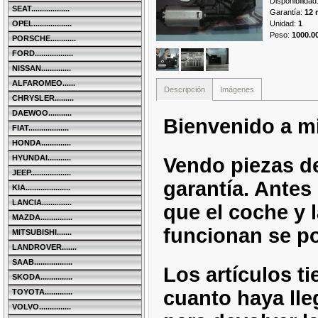
Disponibilidad
SEAT..................
Garantía
:
12 
Unidad
:
1
OPEL..................
Peso
:
1000.0
PORSCHE............
FORD..................
NISSAN..............
ALFAROMEO......
Descripción
Imágenes
CHRYSLER.........
DAEWOO...........
Bienvenido a mi
FIAT...................
HONDA..............
HYUNDAI...........
Vendo piezas d
JEEP...................
garantía. Antes
KIA.....................
LANCIA..............
que el coche y l
MAZDA...............
funcionan se po
MITSUBISHI.......
LANDROVER.......
SAAB..................
Los artículos ti
SKODA...............
cuanto haya lle
TOYOTA.............
VOLVO...............