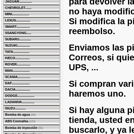
para devolver l
JAGUAR..............
CHEVROLET.......
no haya modific
MINI...................
Si modifica la p
LEXUS................
SMART...............
reembolso.
SSANGYONG.....
SUBARU.............
Enviamos las p
SUZUKI..............
TATA..................
Correos, si qui
IVECO................
UPS, ...
ROVER...............
MAN...................
SCANIA..............
Si compran varia
DAF....................
DACIA................
haremos uno.
DODGE...................
LADANIVA..............
Si hay alguna p
ISUZU............
Bomba de agua
(44)
tienda, usted e
ABS Centralita
(123)
buscarlo, y ya l
Bomba de inyección
(56)