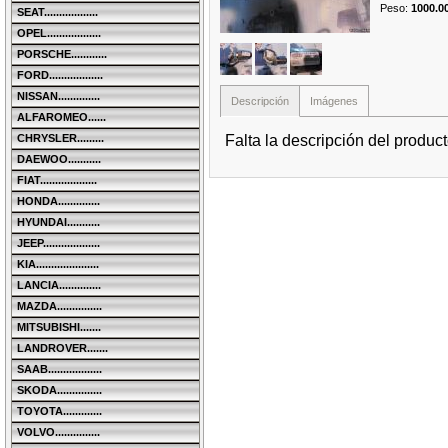
Peso
:
1000.0
SEAT..................
OPEL..................
PORSCHE............
FORD..................
NISSAN..............
Descripción
Imágenes
ALFAROMEO......
Falta la descripción del produc
CHRYSLER.........
DAEWOO...........
FIAT...................
HONDA..............
HYUNDAI...........
JEEP...................
KIA.....................
LANCIA..............
MAZDA...............
MITSUBISHI.......
LANDROVER.......
SAAB..................
SKODA...............
TOYOTA.............
VOLVO...............