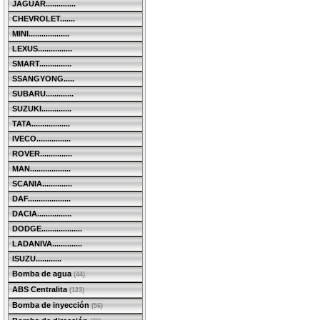
JAGUAR..............
CHEVROLET.......
MINI...................
LEXUS................
SMART...............
SSANGYONG.....
SUBARU.............
SUZUKI..............
TATA..................
IVECO................
ROVER...............
MAN...................
SCANIA..............
DAF....................
DACIA................
DODGE...................
LADANIVA..............
ISUZU............
Bomba de agua
(44)
ABS Centralita
(123)
Bomba de inyección
(56)