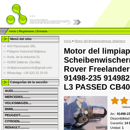
...
Inicio
|
Registrarse
|
Entrada
Menú del sitio
Inicio
»
Motor del limpiaparabrisas delantero
4X4 Piecesauto SRL
Motor del limpiap
Polígono Industrial Malpesa
Avda. de la industria 31
Scheibenwischer
41909 Salteras (Sevilla)
Rover Freelander
4x4piecesautossrlu@gmail.com
WhatsApp: +34 620 32 29 93
91498-235 914982
Categorías de la sección
L3 PASSED CB40
AUDI..................
MERCEDES.........
VOLKSWAGEN....
Valor
BMW..................
Art.
:
91498-2
PEUGEOT...........
Disponibilidad
CITROEN............
Garantía
:
14 
RENAULT...........
Unidad
:
1