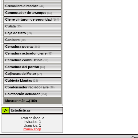
Cremallera direccion
(44)
Conmutador de arranque
(40)
Cierre cinturon de seguridad
(164)
Culata
(35)
Caja de filtro
(33)
Cenicero
(39)
Cerradura puerta
(260)
Cerradura actuador cierre
(93)
Cerradura combustible
(14)
Cerradura del portón
(66)
Cojinetes de Motor
(27)
Cubierta Llantas
(23)
Condensador radiador aire
(46)
Calefacción actuador
(251)
Mostrar más ...(100)
Estadísticas
Total en línea:
2
Invitados:
1
Usuarios:
1
manukshop
Cop