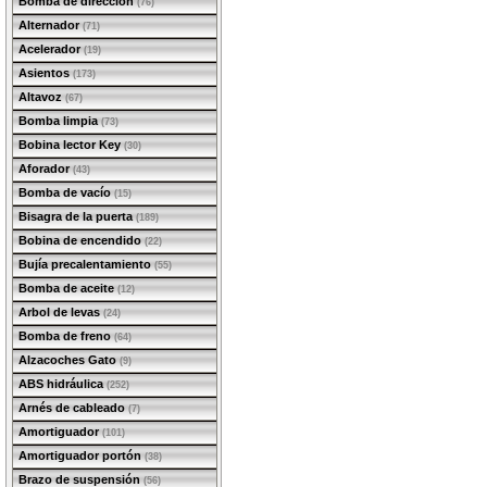
Bomba de dirección
(76)
Alternador
(71)
Acelerador
(19)
Asientos
(173)
Altavoz
(67)
Bomba limpia
(73)
Bobina lector Key
(30)
Aforador
(43)
Bomba de vacío
(15)
Bisagra de la puerta
(189)
Bobina de encendido
(22)
Bujía precalentamiento
(55)
Bomba de aceite
(12)
Arbol de levas
(24)
Bomba de freno
(64)
Alzacoches Gato
(9)
ABS hidráulica
(252)
Arnés de cableado
(7)
Amortiguador
(101)
Amortiguador portón
(38)
Brazo de suspensión
(56)