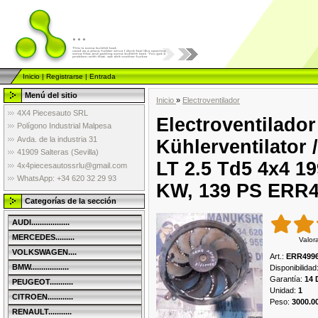
...
Inicio
|
Registrarse
|
Entrada
Menú del sitio
Inicio
»
Electroventilador
4X4 Piecesauto SRL
Electroventilador
Polígono Industrial Malpesa
Avda. de la industria 31
Kühlerventilator 
41909 Salteras (Sevilla)
LT 2.5 Td5 4x4 1
4x4piecesautossrlu@gmail.com
WhatsApp: +34 620 32 29 93
KW, 139 PS ERR4
Categorías de la sección
AUDI..................
MERCEDES.........
Valor
VOLKSWAGEN....
Art.
:
ERR499
BMW..................
Disponibilidad
Garantía
:
14 
PEUGEOT...........
Unidad
:
1
CITROEN............
Peso
:
3000.0
RENAULT...........