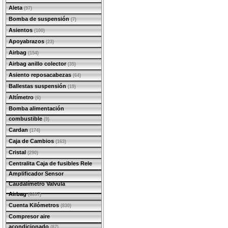
Aleta
(97)
Bomba de suspensión
(7)
Asientos
(100)
Apoyabrazos
(23)
Airbag
(154)
Airbag anillo colector
(35)
Asiento reposacabezas
(64)
Ballestas suspensión
(19)
Altímetro
(6)
Bomba alimentación
combustible
(9)
Cardan
(174)
Caja de Cambios
(163)
Cristal
(290)
Centralita Caja de fusibles Rele
Amplificador Sensor
Caudalímetro Valvula
Airbag
(6897)
Cuenta Kilómetros
(830)
Compresor aire
acondicionado
(87)