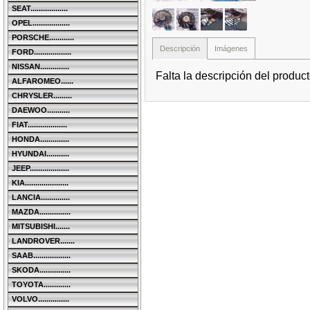
SEAT..................
OPEL..................
PORSCHE............
Descripción
Imágenes
FORD..................
NISSAN..............
Falta la descripción del produc
ALFAROMEO......
CHRYSLER.........
DAEWOO...........
FIAT...................
HONDA..............
HYUNDAI...........
JEEP...................
KIA.....................
LANCIA..............
MAZDA...............
MITSUBISHI.......
LANDROVER.......
SAAB..................
SKODA...............
TOYOTA.............
VOLVO...............