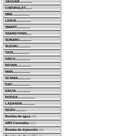
JAGUAR..............
CHEVROLET.......
MINI...................
LEXUS................
SMART...............
SSANGYONG.....
SUBARU.............
SUZUKI..............
TATA..................
IVECO................
ROVER...............
MAN...................
SCANIA..............
DAF....................
DACIA................
DODGE...................
LADANIVA..............
ISUZU............
Bomba de agua
(44)
ABS Centralita
(123)
Bomba de inyección
(56)