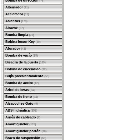
Bomba de dirección
(76)
Alternador
(71)
Acelerador
(19)
Asientos
(173)
Altavoz
(67)
Bomba limpia
(73)
Bobina lector Key
(30)
Aforador
(43)
Bomba de vacío
(15)
Bisagra de la puerta
(189)
Bobina de encendido
(22)
Bujía precalentamiento
(55)
Bomba de aceite
(12)
Arbol de levas
(24)
Bomba de freno
(64)
Alzacoches Gato
(9)
ABS hidráulica
(252)
Arnés de cableado
(7)
Amortiguador
(101)
Amortiguador portón
(38)
Brazo de suspensión
(56)