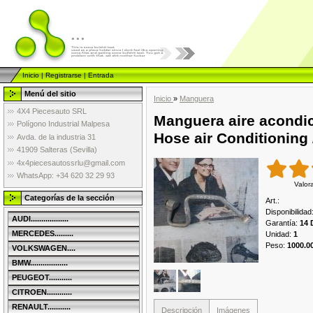
...
Inicio
|
Registrarse
|
Entrada
Menú del sitio
Inicio
»
Manguera
4X4 Piecesauto SRL
Manguera aire acondic
Polígono Industrial Malpesa
Hose air Conditioning 
Avda. de la industria 31
41909 Salteras (Sevilla)
4x4piecesautossrlu@gmail.com
WhatsApp: +34 620 32 29 93
Valor
Categorías de la sección
Art.
:
Disponibilidad
AUDI..................
Garantía
:
14 
MERCEDES.........
Unidad
:
1
Peso
:
1000.0
VOLKSWAGEN....
BMW..................
PEUGEOT...........
CITROEN............
RENAULT...........
Descripción
Imágenes