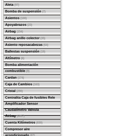
Aleta
(97)
Bomba de suspensión
(7)
Asientos
(100)
Apoyabrazos
(23)
Airbag
(154)
Airbag anillo colector
(35)
Asiento reposacabezas
(64)
Ballestas suspensión
(19)
Altímetro
(6)
Bomba alimentación
combustible
(9)
Cardan
(174)
Caja de Cambios
(163)
Cristal
(290)
Centralita Caja de fusibles Rele
Amplificador Sensor
Caudalímetro Valvula
Airbag
(6897)
Cuenta Kilómetros
(830)
Compresor aire
acondicionado
(87)