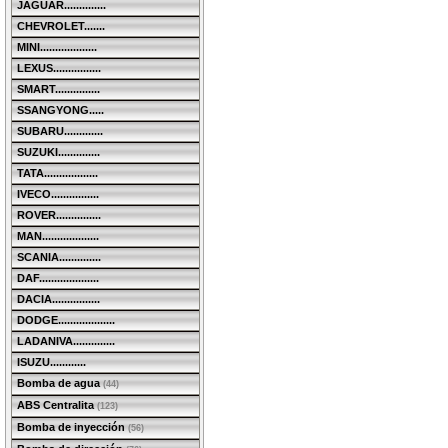
JAGUAR..............
CHEVROLET.......
MINI...................
LEXUS................
SMART...............
SSANGYONG.....
SUBARU.............
SUZUKI..............
TATA..................
IVECO................
ROVER...............
MAN...................
SCANIA..............
DAF....................
DACIA................
DODGE...................
LADANIVA..............
ISUZU............
Bomba de agua
(44)
ABS Centralita
(123)
Bomba de inyección
(56)