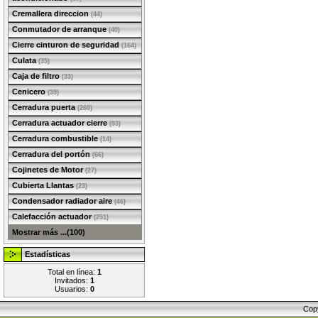
Cremallera direccion
(44)
Conmutador de arranque
(40)
Cierre cinturon de seguridad
(164)
Culata
(35)
Caja de filtro
(33)
Cenicero
(39)
Cerradura puerta
(260)
Cerradura actuador cierre
(93)
Cerradura combustible
(14)
Cerradura del portón
(66)
Cojinetes de Motor
(27)
Cubierta Llantas
(23)
Condensador radiador aire
(46)
Calefacción actuador
(251)
Mostrar más ...(100)
Estadísticas
Total en línea:
1
Invitados:
1
Usuarios:
0
Cop