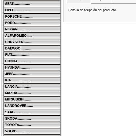
SEAT..................
Falta la descripción del producto
OPEL..................
PORSCHE............
FORD..................
NISSAN..............
ALFAROMEO......
CHRYSLER.........
DAEWOO...........
FIAT...................
HONDA..............
HYUNDAI...........
JEEP...................
KIA.....................
LANCIA..............
MAZDA...............
MITSUBISHI.......
LANDROVER.......
SAAB..................
SKODA...............
TOYOTA.............
VOLVO...............