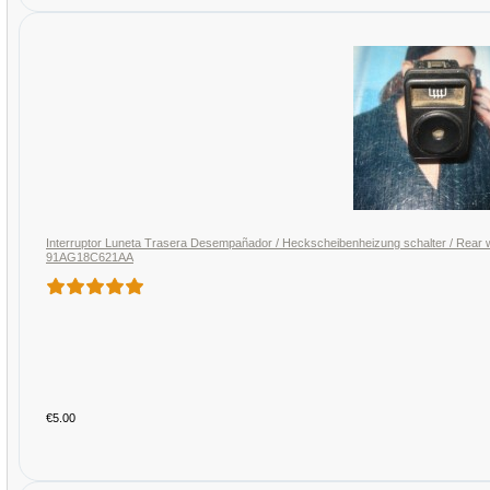
Interruptor Luneta Trasera Desempañador / Heckscheibenheizung schalter / Rear wi
91AG18C621AA
€5.00