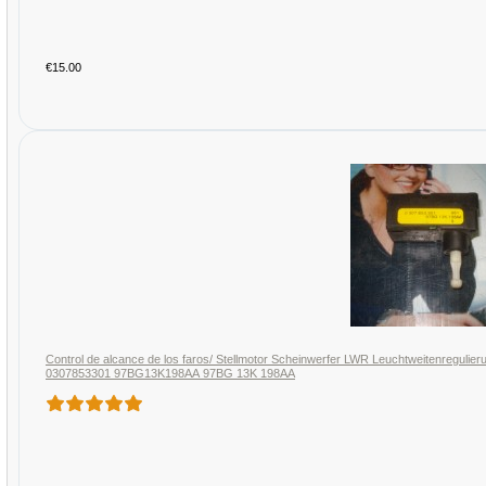
€15.00
Control de alcance de los faros/ Stellmotor Scheinwerfer LWR Leuchtweitenregulieru
0307853301 97BG13K198AA 97BG 13K 198AA