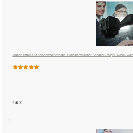
Mando limpia / Scheibenwischerhebel Scheibenwischer Schalter / Wiper Wash S
€15.00