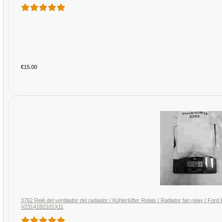
€15.00
3762 Relé del ventilador del radiador / Kühlerlüfter Relais / Radiator fan rela
V23141B2101X11