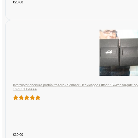
€20.00
Interruptor apertura portón trasero / Schalter Heckklappe Öffner / Switch tailgate
1S7T19B514AA
€10.00