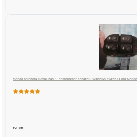
mando botonera elevalunas / Fensterheber schalter / Windows switch / Ford Mo
€20.00