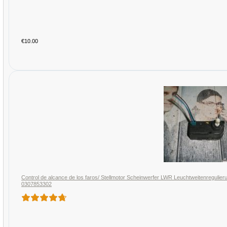
€10.00
Control de alcance de los faros/ Stellmotor Scheinwerfer LWR Leuchtweitenregulier
0307853302