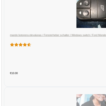
mando botonera elevalunas / Fensterheber schalter / Windows switch / Ford M
€10.00