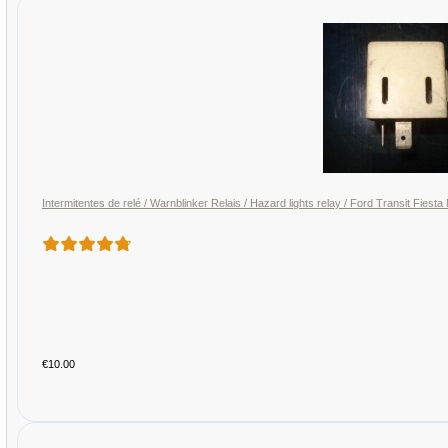
Intermitentes de relé / Warnblinker Relais / Hazard lights relay / Ford Transit 
€10.00