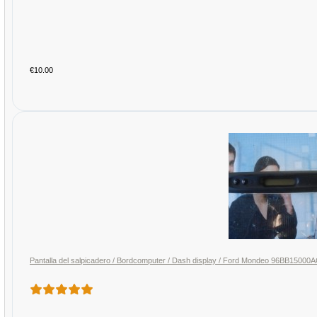
€10.00
Pantalla del salpicadero / Bordcomputer / Dash display / Ford Mondeo 96BB1500