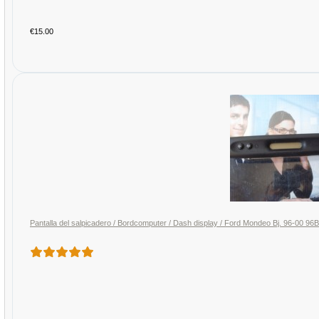
€15.00
Pantalla del salpicadero / Bordcomputer / Dash display / Ford Mondeo Bj. 96-00