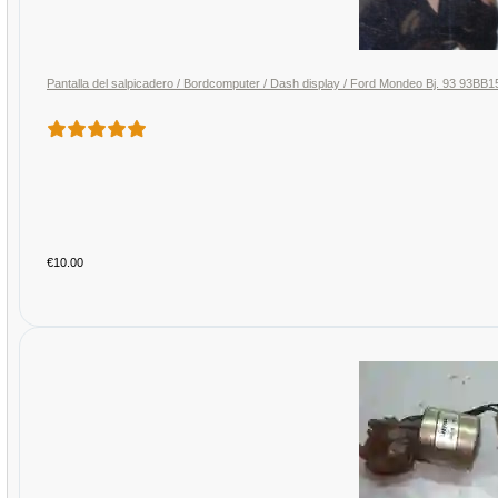
Pantalla del salpicadero / Bordcomputer / Dash display / Ford Mondeo Bj. 93 9
€10.00