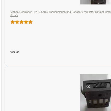
Mando Regulador Luz Cuadro / Tachobeleuchtung Schalter / regulator dimmer inst
69125
€10.00