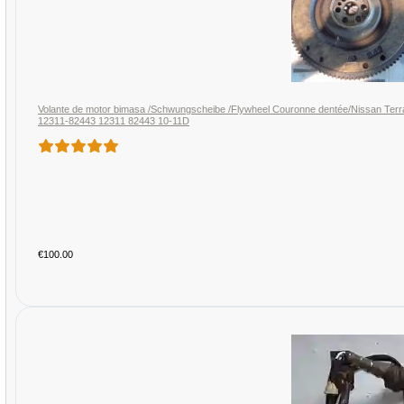
Volante de motor bimasa /Schwungscheibe /Flywheel Couronne dentée/Nissan Terra
12311-82443 12311 82443 10-11D
€100.00