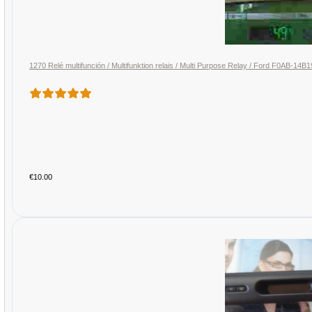
1270 Relé multifunción / Multifunktion relais / Multi Purpose Relay / Ford F
€10.00