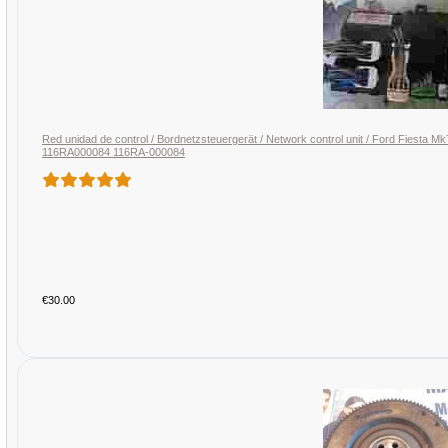
Red unidad de control / Bordnetzsteuergerät / Network control unit / Ford Fie
116RA000084 116RA-000084
€30.00