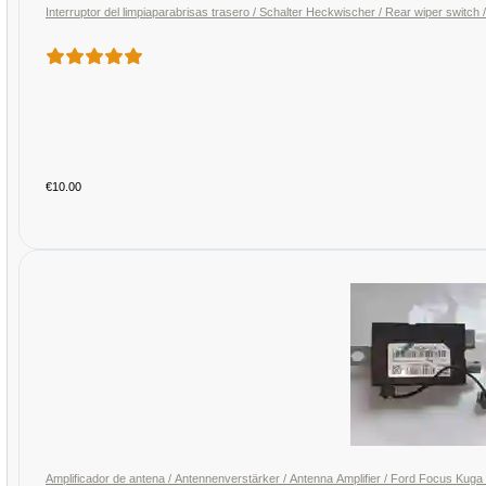
Interruptor del limpiaparabrisas trasero / Schalter Heckwischer / Rear wiper swi
€10.00
Amplificador de antena / Antennenverstärker / Antenna Amplifier / Ford Focus 