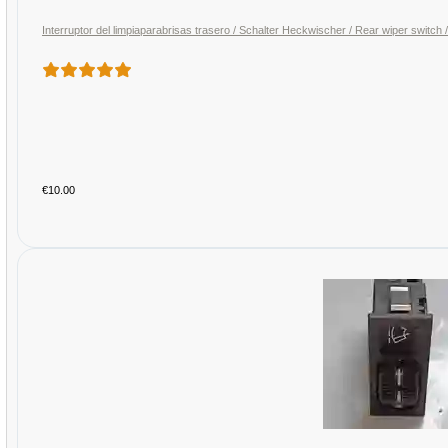
Interruptor del limpiaparabrisas trasero / Schalter Heckwischer / Rear wiper swi
€10.00