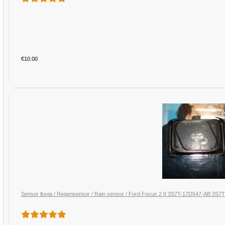
€10.00
Sensor lluvia / Regensensor / Rain sensor / Ford Focus 2 II 3S7T-17D547-AB 