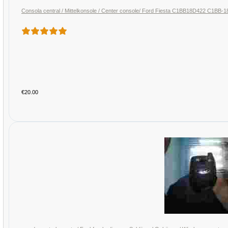
Consola central / Mittelkonsole / Center console/ Ford Fiesta C1BB18D422 C1BB-
€20.00