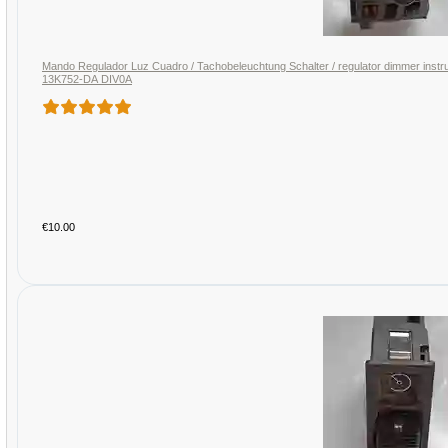
Mando Regulador Luz Cuadro / Tachobeleuchtung Schalter / regulator dimmer ins
13K752-DA DIV0A
€10.00