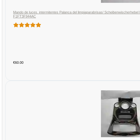
Mando de luces. intermitentes Palanca del limpiaparabrisas/ Scheibenwischerhebe
F1FT3F944AC
€60.00