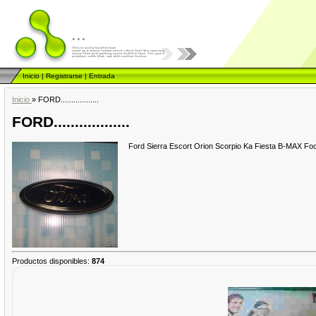
...
Inicio
|
Registrarse
|
Entrada
Inicio
»
FORD..................
FORD..................
Ford Sierra Escort Orion Scorpio Ka Fiesta B-MAX 
Productos disponibles
:
874