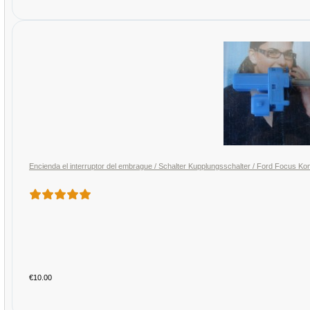
Encienda el interruptor del embrague / Schalter Kupplungsschalter / Ford Foc
€10.00