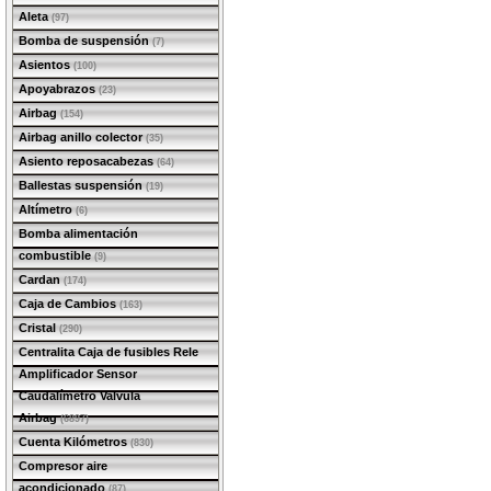
Aleta
(97)
Bomba de suspensión
(7)
Asientos
(100)
Apoyabrazos
(23)
Airbag
(154)
Airbag anillo colector
(35)
Asiento reposacabezas
(64)
Ballestas suspensión
(19)
Altímetro
(6)
Bomba alimentación
combustible
(9)
Cardan
(174)
Caja de Cambios
(163)
Cristal
(290)
Centralita Caja de fusibles Rele
Amplificador Sensor
Caudalímetro Valvula
Airbag
(6897)
Cuenta Kilómetros
(830)
Compresor aire
acondicionado
(87)