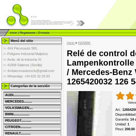
...
Inicio
|
Registrarse
|
Entrada
Menú del sitio
Inicio
»
HASMIK
4X4 Piecesauto SRL
Relé de control d
Polígono Industrial Malpesa
Avda. de la industria 31
Lampenkontrolle 
41909 Salteras (Sevilla)
/ Mercedes-Benz
4x4piecesautossrlu@gmail.com
WhatsApp: +34 620 32 29 93
1265420032 126 5
Categorías de la sección
AUDI..................
MERCEDES.........
Valor
VOLKSWAGEN....
Art.
:
1265420
BMW..................
Disponibilidad
Garantía
:
14 
PEUGEOT...........
Unidad
:
1
CITROEN............
Peso
:
200.00
RENAULT...........