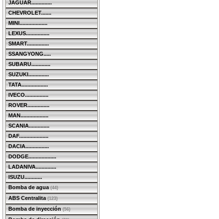
JAGUAR..............
CHEVROLET.......
MINI...................
LEXUS................
SMART...............
SSANGYONG.....
SUBARU.............
SUZUKI..............
TATA..................
IVECO................
ROVER...............
MAN...................
SCANIA..............
DAF....................
DACIA................
DODGE...................
LADANIVA..............
ISUZU............
Bomba de agua
(44)
ABS Centralita
(123)
Bomba de inyección
(56)