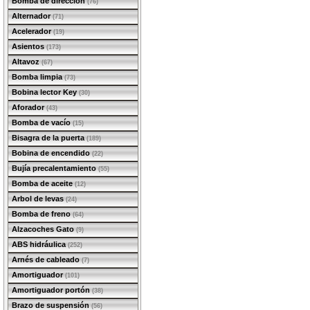
Bomba de dirección
(76)
Alternador
(71)
Acelerador
(19)
Asientos
(173)
Altavoz
(67)
Bomba limpia
(73)
Bobina lector Key
(30)
Aforador
(43)
Bomba de vacío
(15)
Bisagra de la puerta
(189)
Bobina de encendido
(22)
Bujía precalentamiento
(55)
Bomba de aceite
(12)
Arbol de levas
(24)
Bomba de freno
(64)
Alzacoches Gato
(9)
ABS hidráulica
(252)
Arnés de cableado
(7)
Amortiguador
(101)
Amortiguador portón
(38)
Brazo de suspensión
(56)