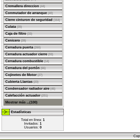
Cremallera direccion
(44)
Conmutador de arranque
(40)
Cierre cinturon de seguridad
(164)
Culata
(35)
Caja de filtro
(33)
Cenicero
(39)
Cerradura puerta
(260)
Cerradura actuador cierre
(93)
Cerradura combustible
(14)
Cerradura del portón
(66)
Cojinetes de Motor
(27)
Cubierta Llantas
(23)
Condensador radiador aire
(46)
Calefacción actuador
(251)
Mostrar más ...(100)
Estadísticas
Total en línea:
1
Invitados:
1
Usuarios:
0
Cop