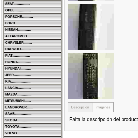
SEAT..................
OPEL..................
PORSCHE............
FORD..................
NISSAN..............
ALFAROMEO......
CHRYSLER.........
DAEWOO...........
FIAT...................
HONDA..............
HYUNDAI...........
JEEP...................
KIA.....................
LANCIA..............
MAZDA...............
MITSUBISHI.......
Descripción
Imágenes
LANDROVER.......
SAAB..................
Falta la descripción del produc
SKODA...............
TOYOTA.............
VOLVO...............