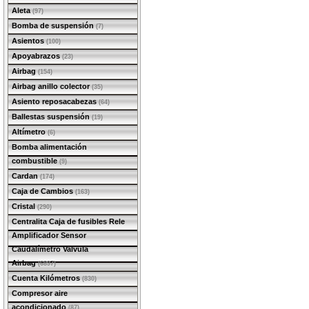
Aleta
(97)
Bomba de suspensión
(7)
Asientos
(100)
Apoyabrazos
(23)
Airbag
(154)
Airbag anillo colector
(35)
Asiento reposacabezas
(64)
Ballestas suspensión
(19)
Altímetro
(6)
Bomba alimentación
combustible
(9)
Cardan
(174)
Caja de Cambios
(163)
Cristal
(290)
Centralita Caja de fusibles Rele
Amplificador Sensor
Caudalímetro Valvula
Airbag
(6897)
Cuenta Kilómetros
(830)
Compresor aire
acondicionado
(87)