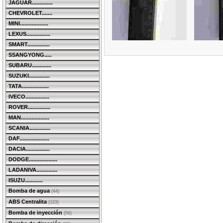
JAGUAR..............
CHEVROLET.......
MINI...................
LEXUS................
SMART...............
SSANGYONG.....
SUBARU.............
SUZUKI..............
TATA..................
IVECO................
ROVER...............
MAN...................
SCANIA..............
DAF....................
DACIA................
DODGE...................
LADANIVA..............
ISUZU............
Bomba de agua
(44)
ABS Centralita
(123)
Bomba de inyección
(56)