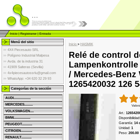
...
Inicio
|
Registrarse
|
Entrada
Menú del sitio
Inicio
»
HASMIK
4X4 Piecesauto SRL
Relé de control d
Polígono Industrial Malpesa
Avda. de la industria 31
Lampenkontrolle 
41909 Salteras (Sevilla)
/ Mercedes-Benz
4x4piecesautossrlu@gmail.com
WhatsApp: +34 620 32 29 93
1265420032 126 5
Categorías de la sección
AUDI..................
MERCEDES.........
Valor
VOLKSWAGEN....
Art.
:
1265420
BMW..................
Disponibilidad
Garantía
:
14 
PEUGEOT...........
Unidad
:
1
CITROEN............
Peso
:
200.00
RENAULT...........