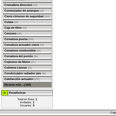
Cremallera direccion
(44)
Conmutador de arranque
(40)
Cierre cinturon de seguridad
(164)
Culata
(35)
Caja de filtro
(33)
Cenicero
(39)
Cerradura puerta
(260)
Cerradura actuador cierre
(93)
Cerradura combustible
(14)
Cerradura del portón
(66)
Cojinetes de Motor
(27)
Cubierta Llantas
(23)
Condensador radiador aire
(46)
Calefacción actuador
(251)
Mostrar más ...(100)
Estadísticas
Total en línea:
1
Invitados:
1
Usuarios:
0
Cop