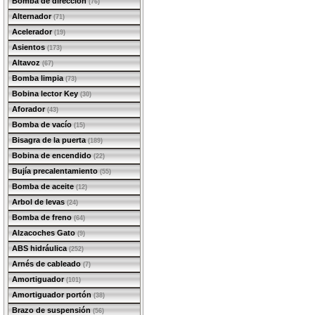
Bomba de dirección
(76)
Alternador
(71)
Acelerador
(19)
Asientos
(173)
Altavoz
(67)
Bomba limpia
(73)
Bobina lector Key
(30)
Aforador
(43)
Bomba de vacío
(15)
Bisagra de la puerta
(189)
Bobina de encendido
(22)
Bujía precalentamiento
(55)
Bomba de aceite
(12)
Arbol de levas
(24)
Bomba de freno
(64)
Alzacoches Gato
(9)
ABS hidráulica
(252)
Arnés de cableado
(7)
Amortiguador
(101)
Amortiguador portón
(38)
Brazo de suspensión
(56)