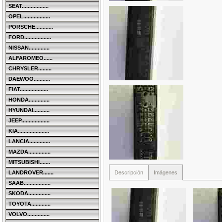
SEAT..................
OPEL..................
PORSCHE............
FORD..................
NISSAN..............
ALFAROMEO......
CHRYSLER.........
DAEWOO...........
FIAT...................
HONDA..............
HYUNDAI...........
JEEP...................
KIA.....................
LANCIA..............
MAZDA...............
MITSUBISHI.......
Descripción
Imágenes
LANDROVER.......
SAAB..................
SKODA...............
TOYOTA.............
VOLVO...............